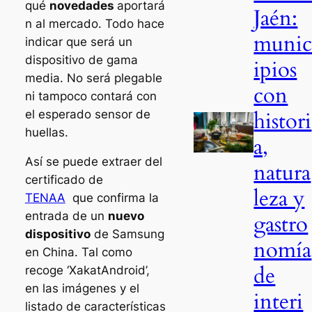
qué
novedades
aportará
Jaén:
n al mercado. Todo hace
muni
indicar que será un
dispositivo de gama
ipios
media. No será plegable
con
ni tampoco contará con
histori
el esperado sensor de
huellas.
a,
Así se puede extraer del
natura
certificado de
leza y
TENAA
que confirma la
entrada de un
nuevo
gastro
dispositivo
de Samsung
nomía
en China. Tal como
de
recoge ‘XakatAndroid’,
en las imágenes y el
interi
listado de características