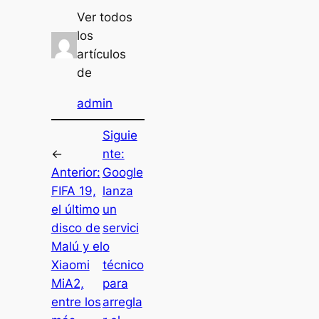
Ver todos
los
artículos
de
admin
Siguie
←
nte:
Anterior:
Google
FIFA 19,
lanza
el último
un
disco de
servici
Malú y el
o
Xiaomi
técnico
MiA2,
para
entre los
arregla