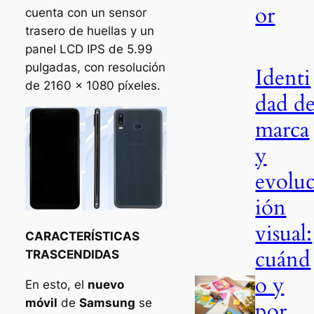
or
cuenta con un sensor
trasero de huellas y un
panel LCD IPS de 5.99
pulgadas, con resolución
Identi
de 2160 x 1080 píxeles.
dad d
marca
y
evolu
ión
visual:
CARACTERÍSTICAS
cuánd
TRASCENDIDAS
o y
En esto, el
nuevo
móvil
de
Samsung
se
por