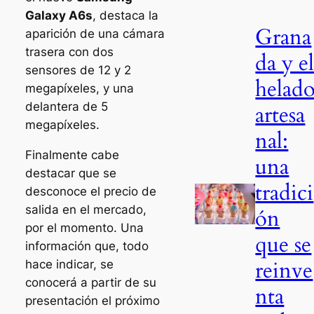
Galaxy A6s
, destaca la
Grana
aparición de una cámara
trasera con dos
da y e
sensores de 12 y 2
helad
megapíxeles, y una
delantera de 5
artesa
megapíxeles.
nal:
Finalmente cabe
una
destacar que se
tradici
desconoce el precio de
salida en el mercado,
ón
por el momento. Una
que se
información que, todo
reinve
hace indicar, se
conocerá a partir de su
nta
presentación el próximo