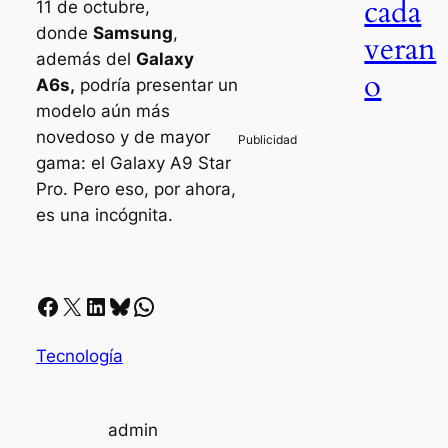
cada
11 de octubre,
donde
Samsung
,
veran
además del
Galaxy
o
A6s,
podría presentar un
modelo aún más
novedoso y de mayor
gama: el Galaxy A9 Star
Pro. Pero eso, por ahora,
es una incógnita.
Facebook
X
LinkedIn
Bluesky
Whatsapp
Tecnología
admin