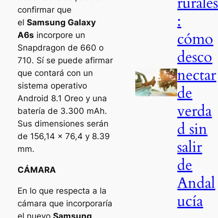
rurale
confirmar que
:
el
Samsung Galaxy
cómo
A6s
incorpore un
Snapdragon de 660 o
desco
710. Sí se puede afirmar
nectar
que contará con un
sistema operativo
de
Android 8.1 Oreo y una
verda
batería de 3.300 mAh.
d sin
Sus dimensiones serán
de 156,14 x 76,4 y 8.39
salir
mm.
de
CÁMARA
Andal
En lo que respecta a la
ucía
cámara que incorporaría
el nuevo
Samsung