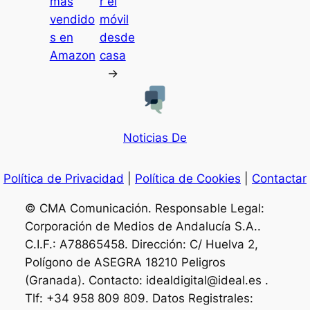
más
r el
vendido
móvil
s en
desde
Amazon
casa
→
Noticias De
Política de Privacidad
|
Política de Cookies
|
Contactar
© CMA Comunicación. Responsable Legal:
Corporación de Medios de Andalucía S.A..
C.I.F.: A78865458. Dirección: C/ Huelva 2,
Polígono de ASEGRA 18210 Peligros
(Granada). Contacto: idealdigital@ideal.es .
Tlf: +34 958 809 809. Datos Registrales: