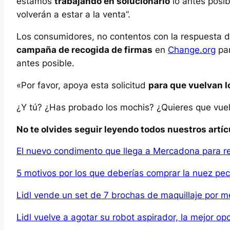
estamos
trabajando en solucionarlo
lo antes posi
volverán a estar a la venta”.
Los consumidores, no contentos con la respuesta 
campaña de recogida de firmas
en
Change.org
par
antes posible.
«Por favor, apoya esta solicitud
para que vuelvan 
¿Y tú? ¿Has probado los mochis? ¿Quieres que vue
No te olvides seguir leyendo todos nuestros artíc
El nuevo condimento que llega a Mercadona para re
5 motivos por los que deberías comprar la nuez pec
Lidl vende un set de 7 brochas de maquillaje por 
Lidl vuelve a agotar su robot aspirador, la mejor o