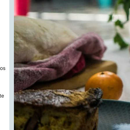
dos
te