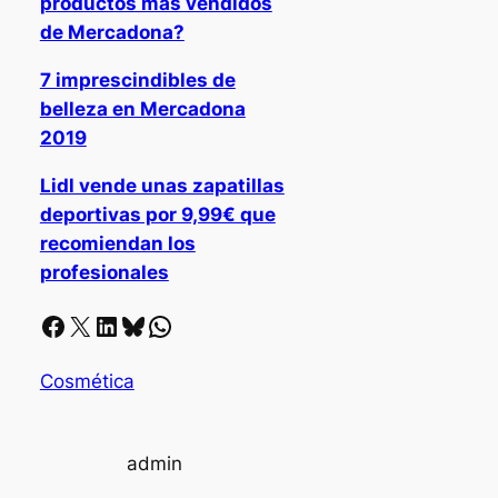
productos más vendidos
de Mercadona?
7 imprescindibles de
belleza en Mercadona
2019
Lidl vende unas zapatillas
deportivas por 9,99€ que
recomiendan los
profesionales
Facebook
X
LinkedIn
Bluesky
Whatsapp
Cosmética
admin