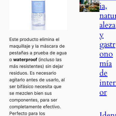
ia,
natu
aleza
y
Este producto elimina el
gastr
maquillaje y la máscara de
ono
pestañas a prueba de agua
o
waterproof
(incluso las
mía
más resistentes) sin dejar
de
residuos. Es necesario
agitarlo antes de usarlo, al
inter
ser bifásico necesita que
or
se mezclen bien sus
componentes, para ser
completamente efectivo.
Iden
Perfecto para los