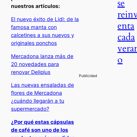
se
nuestros
artículos:
rein
El nuevo éxito de Lidl: de la
enta
famosa manta con
cada
calcetines a sus nuevos y
originales ponchos
vera
o
Mercadona lanza más de
20 novedades para
renovar Deliplus
Las nuevas ensaladas de
flores de Mercadona
¿cuándo llegarán a tu
supermercado?
¿Por qué estas cápsulas
de café son uno de los