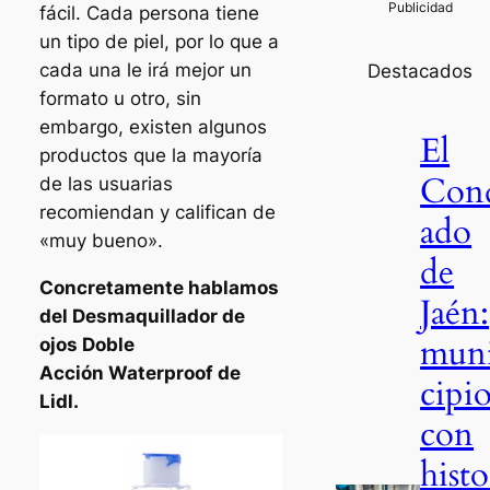
fácil. Cada persona tiene
un tipo de piel, por lo que a
cada una le irá mejor un
Destacados
formato u otro, sin
embargo, existen algunos
El
productos que la mayoría
Con
de las usuarias
recomiendan y califican de
ado
«muy bueno».
de
Concretamente hablamos
Jaén:
del Desmaquillador de
mun
ojos Doble
Acción Waterproof de
cipio
Lidl.
con
histo