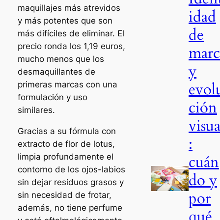
maquillajes más atrevidos
idad
y más potentes que son
de
más difíciles de eliminar. El
precio ronda los 1,19 euros,
marc
mucho menos que los
y
desmaquillantes de
evol
primeras marcas con una
formulación y uso
ción
similares.
visua
Gracias a su fórmula con
:
extracto de flor de lotus,
cuán
limpia profundamente el
contorno de los ojos-labios
do y
sin dejar residuos grasos y
por
sin necesidad de frotar,
además, no tiene perfume
qué