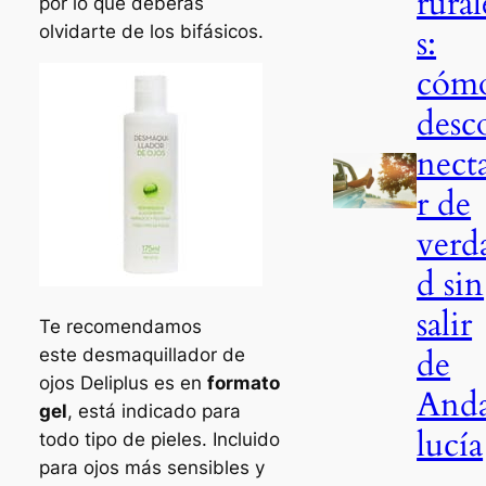
rural
por lo que deberás
olvidarte de los bifásicos.
s:
cóm
desc
nect
r de
verd
d sin
salir
Te recomendamos
de
este desmaquillador de
ojos Deliplus es en
formato
And
gel
, está indicado para
lucía
todo tipo de pieles. Incluido
para ojos más sensibles y