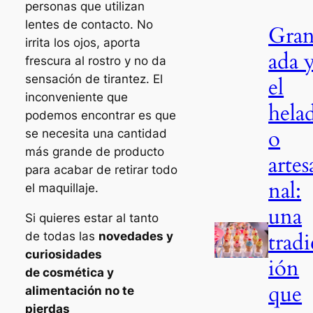
personas que utilizan
lentes de contacto. No
Gra
irrita los ojos, aporta
ada 
frescura al rostro y no da
sensación de tirantez. El
el
inconveniente que
hela
podemos encontrar es que
o
se necesita una cantidad
más grande de producto
artes
para acabar de retirar todo
nal:
el maquillaje.
una
Si quieres estar al tanto
tradi
de todas las
novedades y
curiosidades
ión
de cosmética y
que
alimentación no te
pierdas