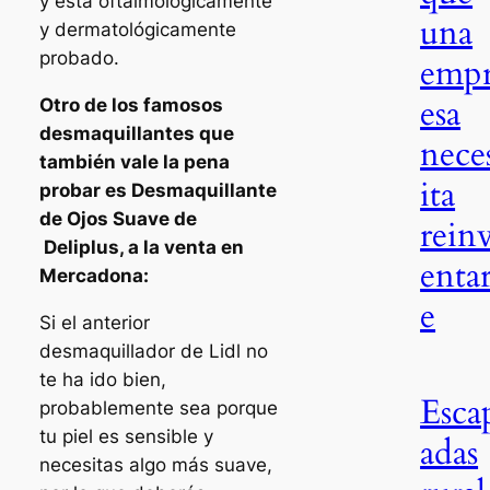
y está oftalmológicamente
una
y dermatológicamente
probado.
emp
esa
Otro de los famosos
desmaquillantes que
nece
también vale la pena
ita
probar es Desmaquillante
de Ojos Suave de
rein
Deliplus, a la venta en
entar
Mercadona:
e
Si el anterior
desmaquillador de Lidl no
te ha ido bien,
Esca
probablemente sea porque
tu piel es sensible y
adas
necesitas algo más suave,