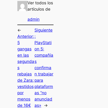
Ver todos los
artículos de
admin
←
Siguiente
Anterior:
:
5
PlayStati
gangas
on 5:
en las
compañía
segunda
s
s
confirma
rebajas
n trabajar
de Zara:
para
vestidos
plataform
por
as “no
menos
anunciad
de 16€
as»
→