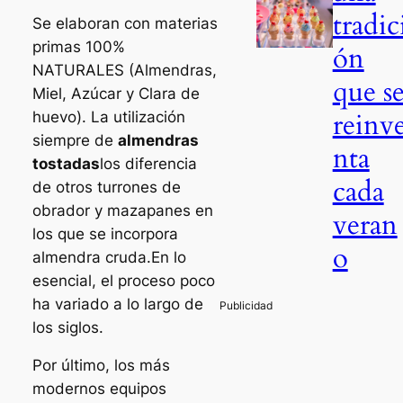
tradic
Se elaboran con materias
primas 100%
ón
NATURALES (Almendras,
que s
Miel, Azúcar y Clara de
reinv
huevo). La utilización
siempre de
almendras
nta
tostadas
los diferencia
cada
de otros turrones de
obrador y mazapanes en
veran
los que se incorpora
o
almendra cruda.En lo
esencial, el proceso poco
ha variado a lo largo de
los siglos.
Por último, los más
modernos equipos