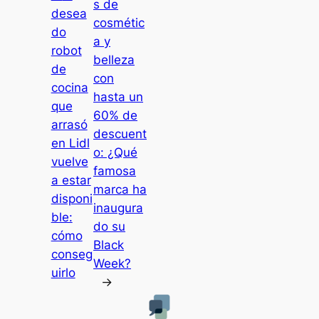
s de
desea
cosmétic
do
a y
robot
belleza
de
con
cocina
hasta un
que
60% de
arrasó
descuent
en Lidl
o: ¿Qué
vuelve
famosa
a estar
marca ha
disponi
inaugura
ble:
do su
cómo
Black
conseg
Week?
uirlo
→