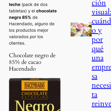
ción
leche
(
pack
de dos
visual
tabletas) y el
chocolate
negro 85%
de
cuán
Hacendado, alguno de
o y
los productos mejor
por
valorados por los
clientes.
qué
Chocolate negro de
una
85% de cacao
empr
Hacendado
sa
neces
ta
reinv