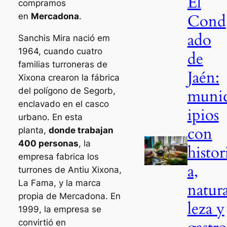
El
compramos
Cond
en
Mercadona
.
ado
Sanchis Mira nació em
1964, cuando cuatro
de
familias turroneras de
Jaén:
Xixona crearon la fábrica
del polígono de Segorb,
muni
enclavado en el casco
ipios
urbano. En esta
con
planta,
donde trabajan
400 personas
, la
histor
empresa fabrica los
a,
turrones de Antiu Xixona,
La Fama, y la marca
natur
propia de Mercadona. En
leza y
1999, la empresa se
convirtió en