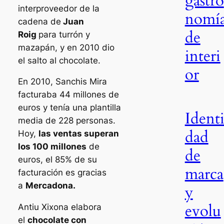
gastro
interproveedor de la
nomí
cadena de
Juan
de
Roig
para turrón y
mazapán, y en 2010 dio
interi
el salto al chocolate.
or
En 2010, Sanchis Mira
facturaba 44 millones de
euros y tenía una plantilla
Ident
media de 228 personas.
dad
Hoy,
las ventas superan
los 100 millones
de
de
euros, el 85% de su
marca
facturación es gracias
a
Mercadona.
y
evolu
Antiu Xixona elabora
el
chocolate con