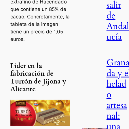
extrafino de Hacendado
salir
que contiene un 85% de
de
cacao. Concretamente, la
Andal
tableta de la imagen
tiene un precio de 1,05
ucía
euros.
Gran
Líder en la
da y e
fabricación de
Turrón de Jijona y
helad
Alicante
o
artesa
nal:
una