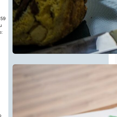
 59
u
o:
o