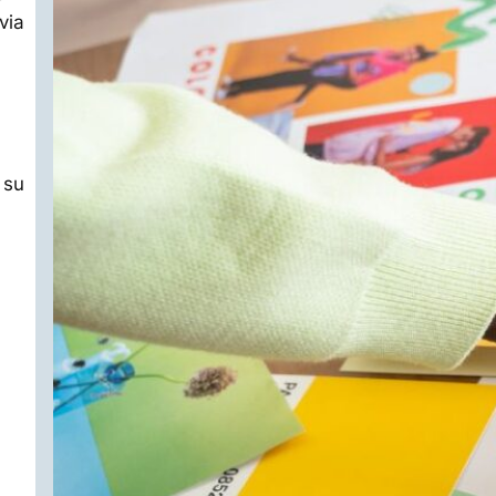
via
 su