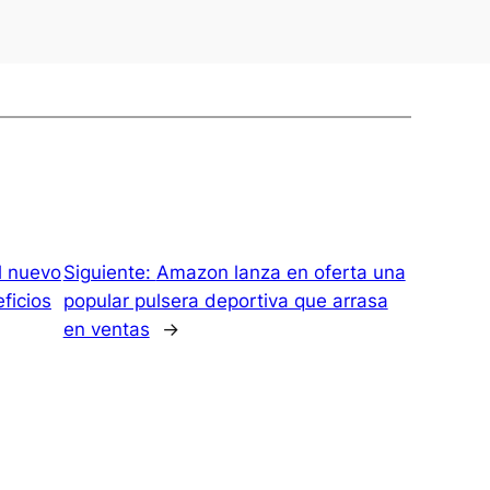
l nuevo
Siguiente:
Amazon lanza en oferta una
ficios
popular pulsera deportiva que arrasa
en ventas
→