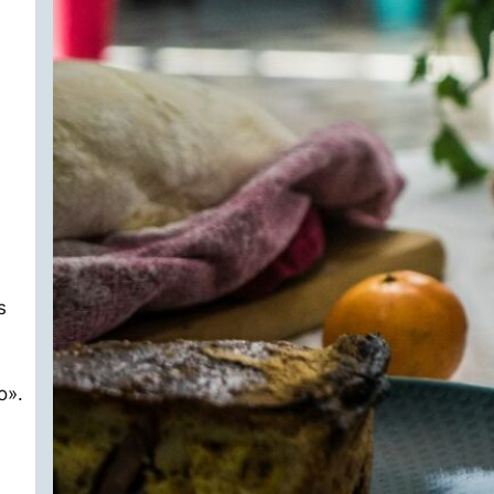
s
o».