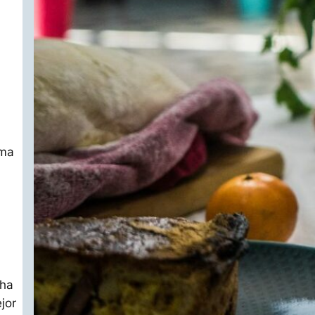
rma
 ha
jor