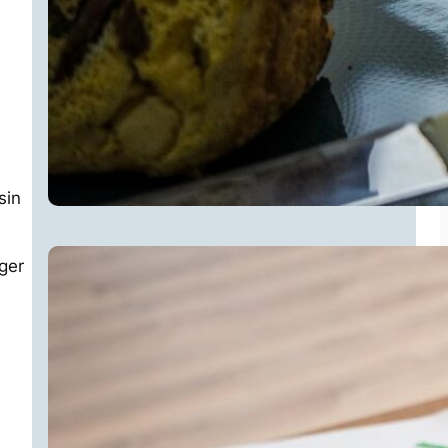
sin
eger