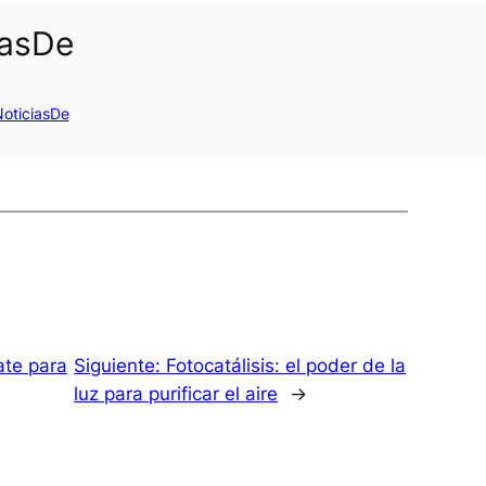
iasDe
oticiasDe
ate para
Siguiente:
Fotocatálisis: el poder de la
luz para purificar el aire
→