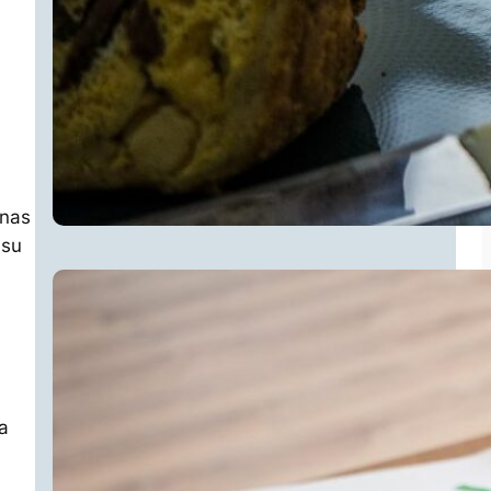
enas
 su
a