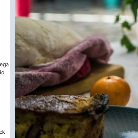
lega
io
ck