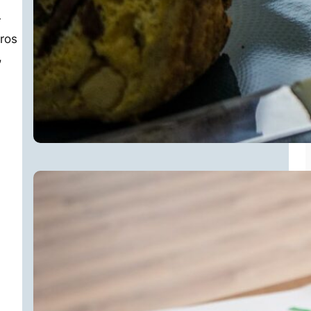
r
tros
,