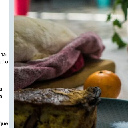
Una
Pero
a
a
 que