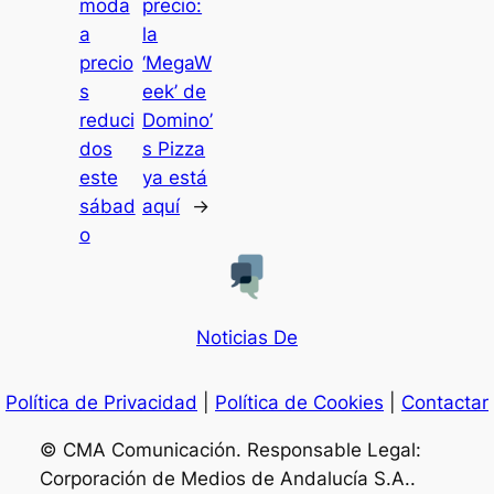
moda
precio:
a
la
precio
‘MegaW
s
eek’ de
reduci
Domino’
dos
s Pizza
este
ya está
sábad
aquí
→
o
Noticias De
Política de Privacidad
|
Política de Cookies
|
Contactar
© CMA Comunicación. Responsable Legal:
Corporación de Medios de Andalucía S.A..