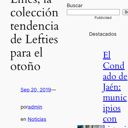
Buscar
colección
B
tendencia
Destacados
de Lefties
para el
El
otoño
Cond
ado de
Jaén:
Sep 20, 2019
—
munic
ipios
por
admin
con
en
Noticias