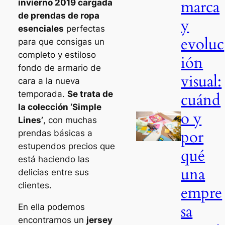
marca
invierno 2019 cargada
de prendas de ropa
y
esenciales
perfectas
evoluc
para que consigas un
completo y estiloso
ión
fondo de armario de
visual:
cara a la nueva
temporada.
Se trata de
cuánd
la colección ‘Simple
o y
Lines’
, con muchas
por
prendas básicas a
estupendos precios que
qué
está haciendo las
una
delicias entre sus
clientes.
empre
sa
En ella podemos
encontrarnos un
jersey