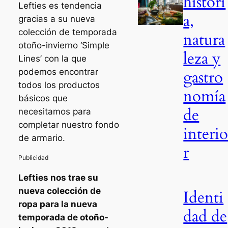
histori
Lefties es tendencia
a,
gracias a su nueva
colección de temporada
natura
otoño-invierno ‘Simple
leza y
Lines’ con la que
gastro
podemos encontrar
todos los productos
nomía
básicos que
de
necesitamos para
completar nuestro fondo
interi
de armario.
r
Lefties nos trae su
nueva colección de
Identi
ropa para la nueva
dad de
temporada de otoño-