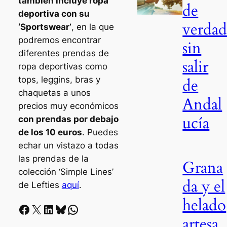
también incluye ropa
de
deportiva con su
verda
‘Sportswear’
, en la que
podremos encontrar
sin
diferentes prendas de
salir
ropa deportivas como
tops, leggins, bras y
de
chaquetas a unos
Andal
precios muy económicos
ucía
con prendas por debajo
de los 10 euros
. Puedes
echar un vistazo a todas
las prendas de la
Grana
colección ‘Simple Lines’
da y el
de Lefties
aquí
.
helado
Facebook
X
LinkedIn
Bluesky
Whatsapp
artesa