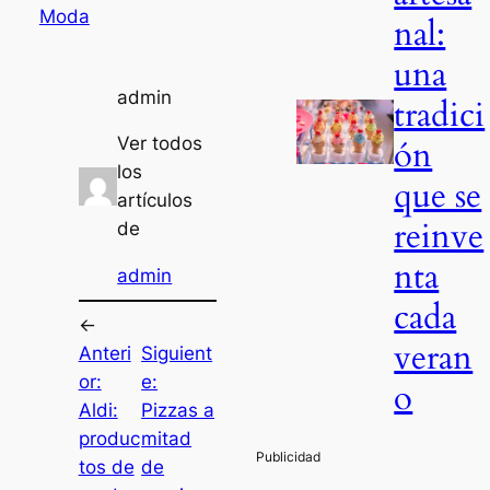
Moda
nal:
una
admin
tradici
ón
Ver todos
los
que se
artículos
reinve
de
nta
admin
cada
←
veran
Anteri
Siguient
or:
e:
o
Aldi:
Pizzas a
produc
mitad
tos de
de