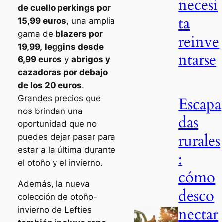
necesi
de cuello perkings por
ta
15,99 euros
, una amplia
gama de
blazers por
reinve
19,99,
leggins desde
ntarse
6,99 euros
y
abrigos y
cazadoras por debajo
de los 20 euros
.
Grandes precios que
Escapa
nos brindan una
das
oportunidad que no
rurales
puedes dejar pasar para
estar a la última durante
:
el otoño y el invierno.
cómo
Además, la nueva
desco
colección de otoño-
nectar
invierno de Lefties