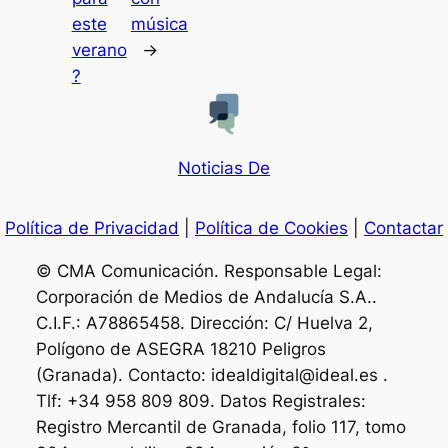
este
música
verano
→
?
Noticias De
Política de Privacidad
|
Política de Cookies
|
Contactar
© CMA Comunicación. Responsable Legal:
Corporación de Medios de Andalucía S.A..
C.I.F.: A78865458. Dirección: C/ Huelva 2,
Polígono de ASEGRA 18210 Peligros
(Granada). Contacto: idealdigital@ideal.es .
Tlf: +34 958 809 809. Datos Registrales:
Registro Mercantil de Granada, folio 117, tomo