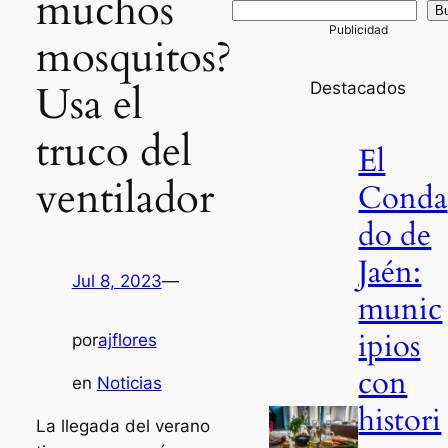
muchos
B
mosquitos?
Usa el
Destacados
truco del
El
ventilador
Conda
do de
Jaén:
Jul 8, 2023
—
munic
ipios
por
ajflores
con
en
Noticias
histori
La llegada del verano