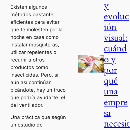
y
Existen algunos
evoluc
métodos bastante
eficientes para evitar
ión
que te molesten por la
visual:
noche en casa como
instalar mosquiteras,
cuánd
utilizar repelentes o
o y
recurrir a otros
por
productos como
insecticidas. Pero, si
qué
aún así continúan
una
picándote, hay un truco
que podría ayudarte: el
empre
del ventilador.
sa
Una práctica que según
necesit
un estudio de