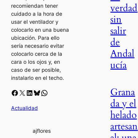
verdad
recomiendan tener
cuidado a la hora de
sin
usar el ventilador y
salir
colocarlo en una buena
ubicación. Para ello
de
sería necesario evitar
Andal
colocarlo cerca de la
ucía
cara o los ojos y, en
caso de ser posible,
instalarlo en el techo.
Grana
Facebook
X
LinkedIn
Bluesky
Whatsapp
da y el
Actualidad
helado
artesan
ajflores
al: una