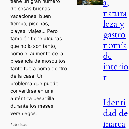
a,
tiene un gran número
de cosas buenas:
natura
vacaciones, buen
leza y
tiempo, piscinas,
playas, viajes… Pero
gastro
también tiene algunas
nomía
que no lo son tanto,
de
como el aumento de la
presencia de mosquitos
interio
tanto fuera como dentro
r
de la casa. Un
problema que puede
convertirse en una
auténtica pesadilla
Identi
durante los meses
dad de
veraniegos.
marca