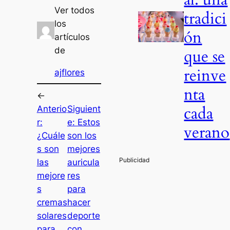
Ver todos
tradici
los
ón
artículos
de
que se
reinve
ajflores
nta
←
cada
Anterio
Siguient
r:
e:
Estos
verano
¿Cuále
son los
s son
mejores
las
auricula
mejore
res
s
para
cremas
hacer
solares
deporte
para
con