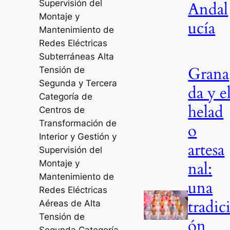
Supervisión del
Andal
Montaje y
ucía
Mantenimiento de
Redes Eléctricas
Subterráneas Alta
Grana
Tensión de
Segunda y Tercera
da y e
Categoría de
helad
Centros de
Transformación de
o
Interior y Gestión y
artesa
Supervisión del
Montaje y
nal:
Mantenimiento de
una
Redes Eléctricas
tradic
Aéreas de Alta
Tensión de
ón
Segunda Categoría