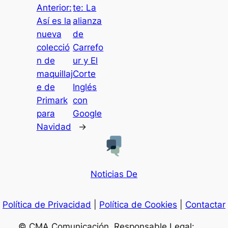
Anterior:
te:
La
Así es la
alianza
nueva
de
colecció
Carrefo
n de
ur y El
maquillaj
Corte
e de
Inglés
Primark
con
para
Google
Navidad
→
Noticias De
Política de Privacidad
|
Política de Cookies
|
Contactar
© CMA Comunicación. Responsable Legal: