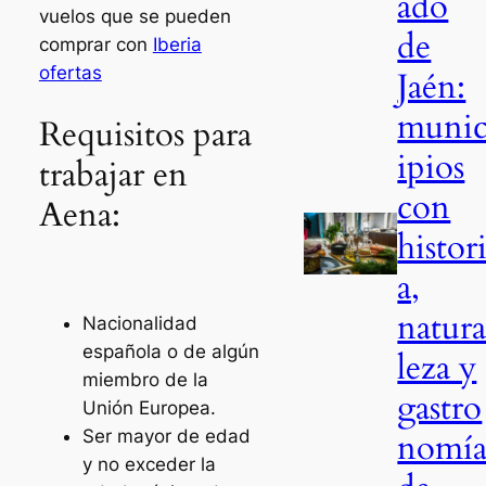
ado
vuelos que se pueden
de
comprar con
Iberia
ofertas
Jaén:
muni
Requisitos para
ipios
trabajar en
con
Aena:
histor
a,
natur
Nacionalidad
española o de algún
leza y
miembro de la
gastro
Unión Europea.
nomí
Ser mayor de edad
y no exceder la