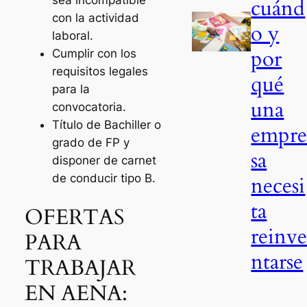
sea incompatible
cuánd
con la actividad
o y
laboral.
por
Cumplir con los
requisitos legales
qué
para la
una
convocatoria.
Título de Bachiller o
empr
grado de FP y
sa
disponer de carnet
necesi
de conducir tipo B.
ta
OFERTAS
reinv
PARA
ntarse
TRABAJAR
EN AENA: