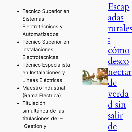
Escap
Técnico Superior en
adas
Sistemas
rurale
Electrotécnicos y
Automatizados
:
Técnico Superior en
cómo
Instalaciones
Electrotécnicas
desco
Técnico Especialista
nectar
en Instalaciones y
de
Líneas Eléctricas
Maestro Industrial
verda
(Rama Eléctrica)
d sin
Titulación
simultánea de las
salir
titulaciones de: –
de
Gestión y