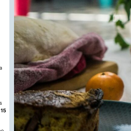
a
s
l
15
mo