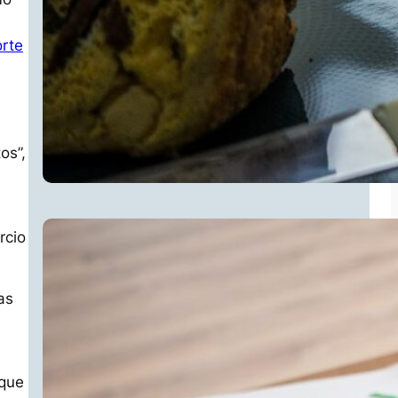
rte
u
os”,
rcio
as
 que