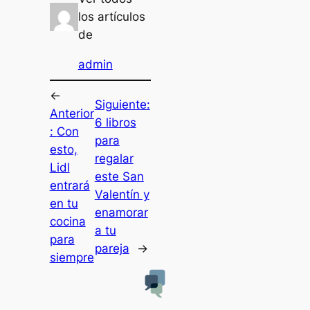
los artículos
de
admin
←
Siguiente:
Anterior
6 libros
:
Con
para
esto,
regalar
Lidl
este San
entrará
Valentín y
en tu
enamorar
cocina
a tu
para
pareja
→
siempre