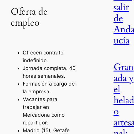
salir
Oferta de
de
empleo
Anda
ucía
Ofrecen contrato
indefinido.
Gran
Jornada completa. 40
ada y
horas semanales.
Formación a cargo de
el
la empresa.
hela
Vacantes para
trabajar en
o
Mercadona como
artes
repartidor:
nal:
Madrid (15), Getafe