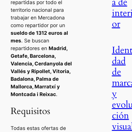
a de
repartidas por todo el
inter
territorio nacional para
trabajar en Mercadona
or
como repartidor por un
sueldo de 1312 euros al
mes
. Se buscan
Ident
repartidores en
Madrid,
Getafe, Barcelona,
dad
Valencia, Cerdanyola del
de
Vallés y Ripollet, Vitoria,
Badalona, Palma de
marc
Mallorca, Marratxí y
y
Montcada i Reixac
.
evol
Requisitos
ción
visua
Todas estas ofertas de