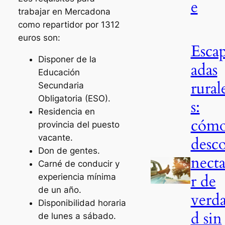
e
trabajar en Mercadona
como repartidor por 1312
euros son:
Esca
Disponer de la
adas
Educación
rural
Secundaria
Obligatoria (ESO).
s:
Residencia en
cóm
provincia del puesto
vacante.
desc
Don de gentes.
nect
Carné de conducir y
r de
experiencia mínima
de un año.
verd
Disponibilidad horaria
d sin
de lunes a sábado.