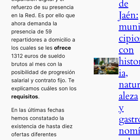
de
refuerzo de su presencia
Jaén:
en la Red. Es por ello que
mun
ahora demanda la
presencia de 59
cipio
repartidores a domicilio a
con
los cuales se les
ofrece
1312 euros de sueldo
histo
brutos al mes con la
ia,
posibilidad de progresión
salarial y contrato fijo. Te
natu
explicamos cuáles son los
aleza
requisitos
.
y
En las últimas fechas
gastr
hemos constatado la
existencia de hasta diez
nom
ofertas diferentes