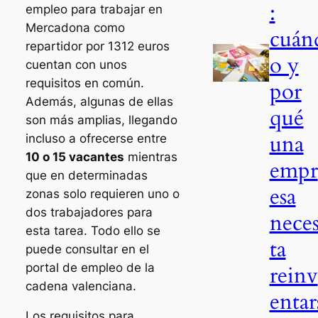
:
empleo para trabajar en
Mercadona como
cuán
repartidor por 1312 euros
o y
cuentan con unos
requisitos en común.
por
Además, algunas de ellas
qué
son más amplias, llegando
una
incluso a ofrecerse entre
10 o 15 vacantes
mientras
empr
que en determinadas
esa
zonas solo requieren uno o
dos trabajadores para
neces
esta tarea. Todo ello se
ta
puede consultar en el
portal de empleo de la
reinv
cadena valenciana.
entar
Los requisitos para