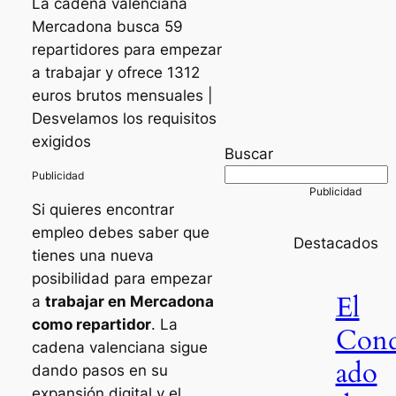
La cadena valenciana
Mercadona busca 59
repartidores para empezar
a trabajar y ofrece 1312
euros brutos mensuales |
Desvelamos los requisitos
exigidos
Buscar
Si quieres encontrar
empleo debes saber que
Destacados
tienes una nueva
posibilidad para empezar
El
a
trabajar en Mercadona
como repartidor
. La
Con
cadena valenciana sigue
ado
dando pasos en su
expansión digital y el