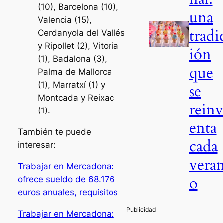
(10), Barcelona (10),
una
Valencia (15),
tradi
Cerdanyola del Vallés
y Ripollet (2), Vitoria
ión
(1), Badalona (3),
que
Palma de Mallorca
(1), Marratxí (1) y
se
Montcada y Reixac
reinv
(1).
enta
También te puede
cada
interesar:
vera
Trabajar en Mercadona:
o
ofrece sueldo de 68.176
euros anuales, requisitos
Trabajar en Mercadona: