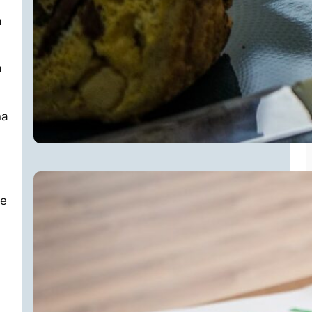
a
a
na
he