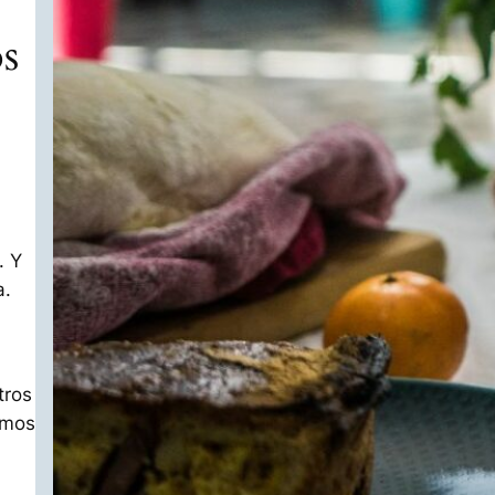
os
. Y
a.
tros
emos