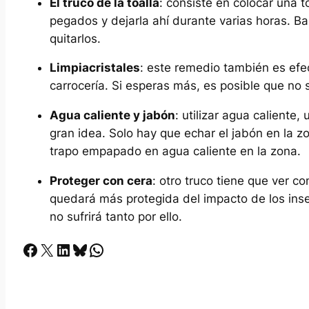
El truco de la toalla
: consiste en colocar una 
pegados y dejarla ahí durante varias horas. B
quitarlos.
Limpiacristales
: este remedio también es efec
carrocería. Si esperas más, es posible que no
Agua caliente y jabón
: utilizar agua caliente
gran idea. Solo hay que echar el jabón en la zo
trapo empapado en agua caliente en la zona.
Proteger con cera
: otro truco tiene que ver c
quedará más protegida del impacto de los inse
no sufrirá tanto por ello.
Facebook
X
LinkedIn
Bluesky
Whatsapp