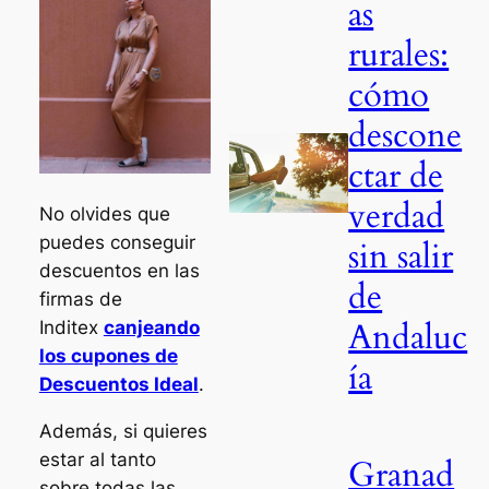
as
rurales:
cómo
descone
ctar de
verdad
No olvides que
puedes conseguir
sin salir
descuentos en las
de
firmas de
Andaluc
Inditex
canjeando
los cupones de
ía
Descuentos Ideal
.
Además, si quieres
estar al tanto
Granad
sobre todas las