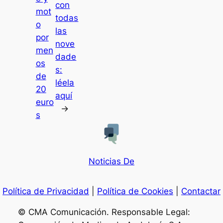
con
mot
todas
o
las
por
nove
men
dade
os
s:
de
léela
20
aquí
euro
→
s
Noticias De
Política de Privacidad
|
Política de Cookies
|
Contactar
© CMA Comunicación. Responsable Legal: