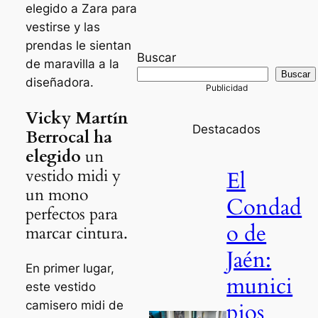
elegido a Zara para
vestirse y las
prendas le sientan
Buscar
de maravilla a la
Buscar
diseñadora.
Vicky Martín
Destacados
Berrocal ha
elegido
un
vestido midi y
El
un mono
Condad
perfectos para
o de
marcar cintura.
Jaén:
En primer lugar,
munici
este vestido
pios
camisero midi de