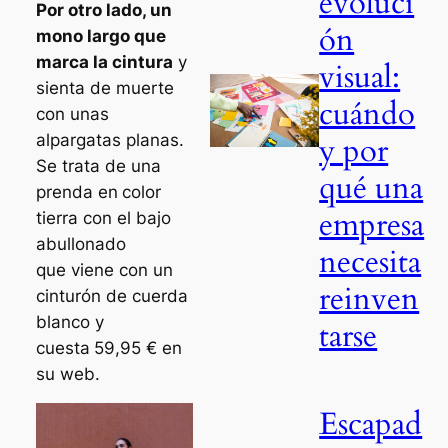
evoluci
Por otro lado, un
ón
mono largo que
marca la cintura
y
visual:
sienta de muerte
cuándo
con unas
alpargatas planas.
y por
Se trata de una
qué una
prenda en
color
empresa
tierra con el bajo
abullonado
necesita
que viene con un
reinven
cinturón de cuerda
blanco y
tarse
cuesta
59,95 € en
su web.
Escapad