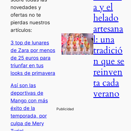
a y el
novedades y
helado
ofertas no te
pierdas nuestros
artesana
artículos:
l: una
3 top de lunares
tradició
de Zara por menos
n que se
de 25 euros para
triunfar en tus
reinven
looks de primavera
ta cada
Así son las
verano
deportivas de
Mango con más
éxito de la
temporada, por
culpa de Mery