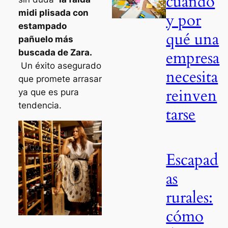
cuándo
midi plisada con
y por
estampado
qué una
pañuelo más
buscada de Zara.
empresa
Un éxito asegurado
necesita
que promete arrasar
reinven
ya que es pura
tendencia.
tarse
Escapad
as
rurales:
cómo