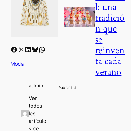
l: una
tradició
n que
se
reinven
Facebook
X
LinkedIn
Bluesky
Whatsapp
ta cada
Moda
verano
admin
Ver
todos
los
artículo
s de