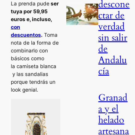
descone
La prenda pude
ser
tuya por 59,95
ctar de
euros e, incluso,
verdad
con
sin salir
descuentos
.
Toma
nota de la forma de
de
combinarlo con
Andalu
básicos como
la camiseta blanca
cía
y las sandalias
porque tendrás un
look genial.
Granad
a y el
helado
artesana