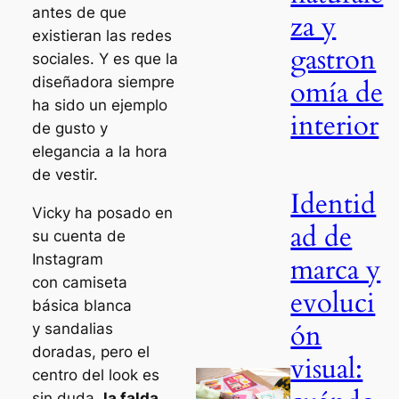
antes de que
za y
existieran las redes
gastron
sociales. Y es que la
diseñadora siempre
omía de
ha sido un ejemplo
interior
de gusto y
elegancia a la hora
de vestir.
Identid
Vicky ha posado en
ad de
su cuenta de
Instagram
marca y
con camiseta
evoluci
básica blanca
ón
y sandalias
doradas, pero el
visual:
centro del look es
sin duda
la falda