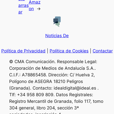
Amaz
arras
on
→
ar
Noticias De
Política de Privacidad
|
Política de Cookies
|
Contactar
© CMA Comunicación. Responsable Legal:
Corporación de Medios de Andalucía S.A..
C.I.F.: A78865458. Dirección: C/ Huelva 2,
Polígono de ASEGRA 18210 Peligros
(Granada). Contacto: idealdigital@ideal.es .
Tlf: +34 958 809 809. Datos Registrales:
Registro Mercantil de Granada, folio 117, tomo
304 general, libro 204, sección 3ª