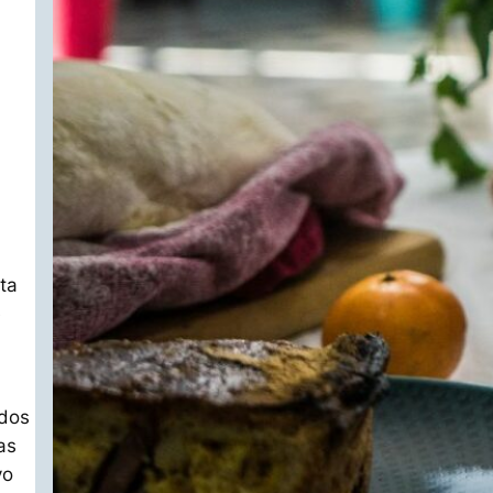
ta
e
 dos
as
vo