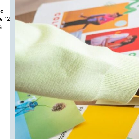
de
e 12
á