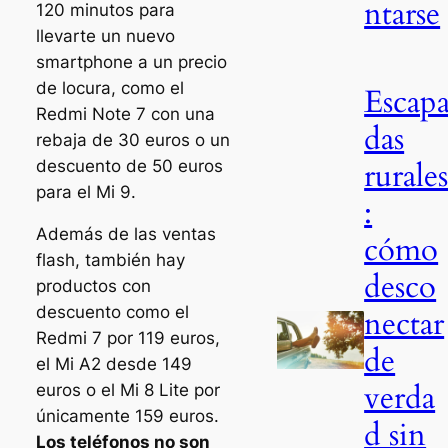
ntarse
120 minutos para
llevarte un nuevo
smartphone a un precio
de locura, como el
Escap
Redmi Note 7 con una
das
rebaja de 30 euros o un
rurale
descuento de 50 euros
para el Mi 9.
:
Además de las ventas
cómo
flash, también hay
desco
productos con
descuento como el
nectar
Redmi 7 por 119 euros,
de
el Mi A2 desde 149
verda
euros o el Mi 8 Lite por
únicamente 159 euros.
d sin
Los teléfonos no son