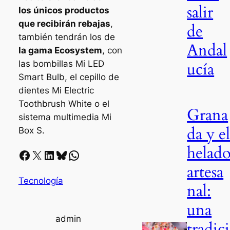
salir
los únicos productos
que recibirán rebajas
,
de
también tendrán los de
Andal
la gama Ecosystem
, con
las bombillas Mi LED
ucía
Smart Bulb, el cepillo de
dientes Mi Electric
Toothbrush White o el
Grana
sistema multimedia Mi
da y e
Box S.
helad
Facebook
X
LinkedIn
Bluesky
Whatsapp
artesa
Tecnología
nal:
una
admin
tradici