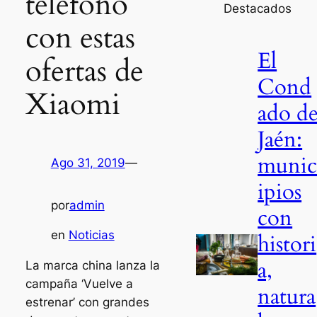
teléfono
Destacados
con estas
El
ofertas de
Cond
Xiaomi
ado d
Jaén:
muni
Ago 31, 2019
—
ipios
por
admin
con
en
Noticias
histori
a,
La marca china lanza la
campaña ‘Vuelve a
natura
estrenar’ con grandes