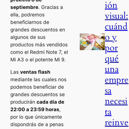
ión
septiembre
. Gracias a
visual:
ella, podremos
beneficiarnos de
cuánd
grandes descuentos en
o y
algunos de sus
productos más vendidos
por
como el Redmi Note 7, el
qué
Mi A3 o el potente Mi 9.
una
Las
ventas flash
empre
mediante las cuales nos
podemos beneficiar de
sa
grandes descuentos se
necesi
producirán
cada día de
ta
22:00 a 23:59 horas
,
por lo que únicamente
reinve
dispondrás de a penas