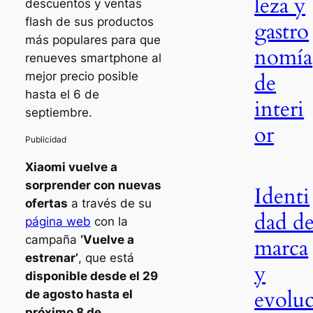
leza y
descuentos y ventas
flash de sus productos
gastro
más populares para que
nomía
renueves smartphone al
de
mejor precio posible
hasta el 6 de
interi
septiembre.
or
Xiaomi vuelve a
sorprender con nuevas
Identi
ofertas
a través de su
dad d
página web
con la
campaña
‘Vuelve a
marca
estrenar’
, que está
y
disponible desde el 29
evolu
de agosto hasta el
próximo 8 de