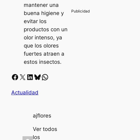
mantener una
buena higiene y
evitar los
productos con un
olor intenso, ya
que los olores
fuertes atraen a
estos insectos.
Facebook
X
LinkedIn
Bluesky
Whatsapp
Actualidad
ajflores
Ver todos
los