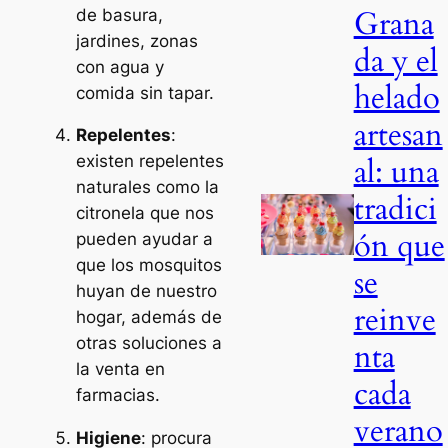
Grana
de basura,
jardines, zonas
da y el
con agua y
helado
comida sin tapar.
artesan
Repelentes
:
al: una
existen repelentes
naturales como la
tradici
citronela que nos
ón que
pueden ayudar a
que los mosquitos
se
huyan de nuestro
reinve
hogar, además de
otras soluciones a
nta
la venta en
cada
farmacias.
verano
Higiene
: procura