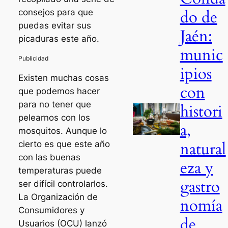
do de
consejos para que
puedas evitar sus
Jaén:
picaduras este año.
munic
ipios
Existen muchas cosas
con
que podemos hacer
para no tener que
histori
pelearnos con los
a,
mosquitos. Aunque lo
natural
cierto es que este año
con las buenas
eza y
temperaturas puede
gastro
ser difícil controlarlos.
La Organización de
nomía
Consumidores y
de
Usuarios (OCU) lanzó