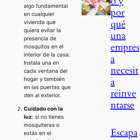
o y
algo fundamental
por
en cualquier
qué
vivienda que
quiera evitar la
una
presencia de
empres
mosquitos en el
interior de la casa.
a
Instala una en
necesit
cada ventana del
a
hogar y también
en las puertas que
reinve
den al exterior.
ntarse
Cuidado con la
luz
: si no tienes
mosquiteras o
Escapa
estás en el