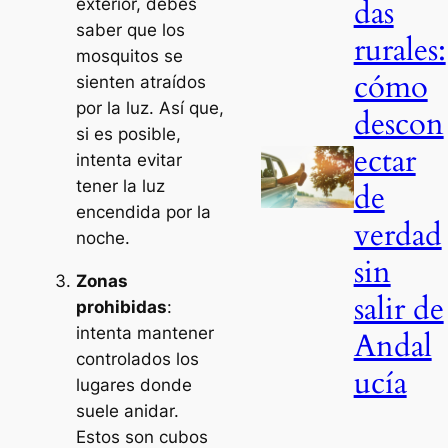
das
exterior, debes
saber que los
rurales:
mosquitos se
cómo
sienten atraídos
por la luz. Así que,
descon
si es posible,
ectar
intenta evitar
tener la luz
de
encendida por la
verdad
noche.
sin
Zonas
salir de
prohibidas
:
intenta mantener
Andal
controlados los
ucía
lugares donde
suele anidar.
Estos son cubos