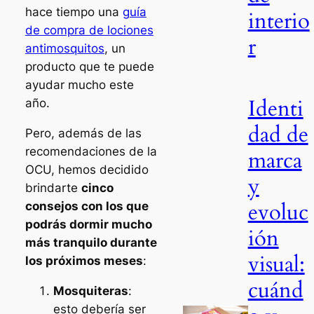
hace tiempo una
guía
interio
de compra de lociones
r
antimosquitos
, un
producto que te puede
ayudar mucho este
Identi
año.
dad de
Pero, además de las
recomendaciones de la
marca
OCU, hemos decidido
y
brindarte
cinco
evoluc
consejos con los que
podrás dormir mucho
ión
más tranquilo durante
visual:
los próximos meses
:
cuánd
Mosquiteras
:
esto debería ser