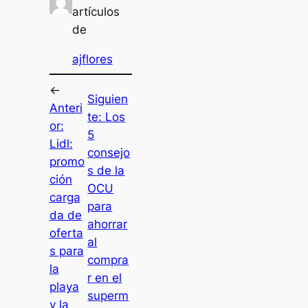
artículos
de
ajflores
←
Siguien
Anteri
te:
Los
or:
5
Lidl:
consejo
promo
s de la
ción
OCU
carga
para
da de
ahorrar
oferta
al
s para
compra
la
r en el
playa
superm
y la