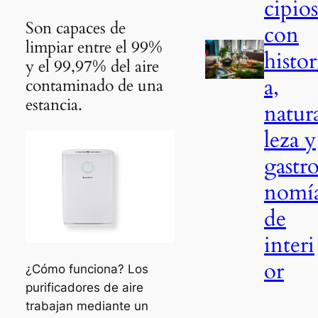
cipios
Son capaces de
con
limpiar entre el 99%
histor
y el 99,97% del aire
a,
contaminado de una
estancia.
natur
leza y
gastr
nomí
de
interi
or
¿Cómo funciona? Los
purificadores de aire
trabajan mediante un