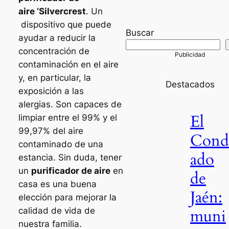
aire ‘Silvercrest
. Un
dispositivo que puede
Buscar
ayudar a reducir la
concentración de
contaminación en el aire
y, en particular, la
Destacados
exposición a las
alergias. Son capaces de
El
limpiar entre el 99% y el
99,97% del aire
Cond
contaminado de una
ado
estancia. Sin duda, tener
un
purificador de aire
en
de
casa es una buena
Jaén:
elección para mejorar la
calidad de vida de
muni
nuestra familia.