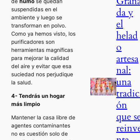
Gran
de
humo
se quedan
da y
suspendidas en el
ambiente y luego se
el
transforman en polvo.
helad
Como ya hemos visto, los
purificadores son
o
herramientas magníficas
artesa
para mejorar la calidad
del aire y evitar que esa
nal:
suciedad nos perjudique
una
la salud.
tradic
4- Tendrás un hogar
ón
más limpio
que s
Mantener la casa libre de
reinv
agentes contaminantes
no es cuestión solo de
nta