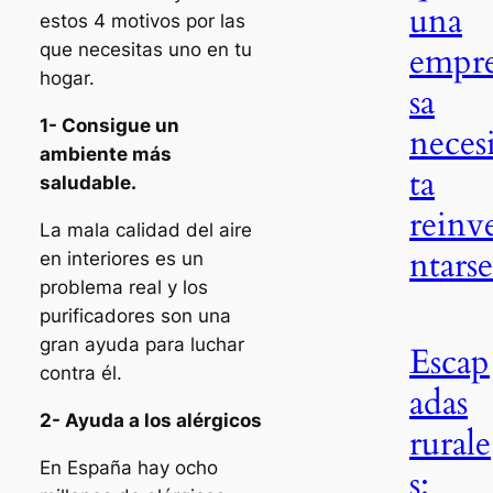
una
estos 4 motivos por las
empr
que necesitas uno en tu
hogar.
sa
1- Consigue un
neces
ambiente más
ta
saludable.
reinv
La mala calidad del aire
ntarse
en interiores es un
problema real y los
purificadores son una
gran ayuda para luchar
Escap
contra él.
adas
2- Ayuda a los alérgicos
rurale
En España hay ocho
s: