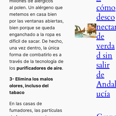
millones de alérgicos
cómo
al polen. Un alérgeno que
metemos en casa bien
desco
por las ventanas abiertas,
necta
bien porque se queda
de
enganchado a la ropa es
díficil de sacar. De hecho,
verda
una vez dentro, la única
d sin
forma de combatirlo es a
través de la tecnología de
salir
los
purificadores de aire
.
de
3- Elimina los malos
Anda
olores, incluso del
ucía
tabaco
En las casas de
fumadores, las partículas