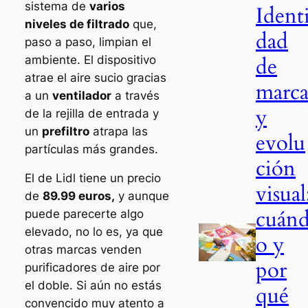
sistema de
varios
Ident
niveles de filtrado
que,
dad
paso a paso, limpian el
de
ambiente. El dispositivo
atrae el aire sucio gracias
marc
a un
ventilador
a través
y
de la rejilla de entrada y
un
prefiltro
atrapa las
evolu
partículas más grandes.
ción
El de Lidl tiene un precio
visual
de
89.99 euros,
y aunque
cuán
puede parecerte algo
elevado, no lo es, ya que
o y
otras marcas venden
por
purificadores de aire por
el doble. Si aún no estás
qué
convencido muy atento a