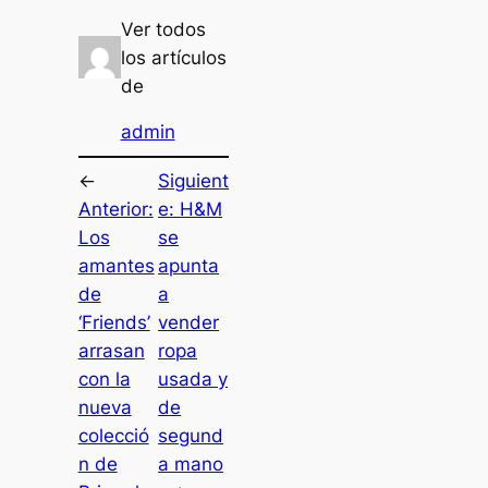
Ver todos
los artículos
de
admin
←
Siguient
Anterior:
e:
H&M
Los
se
amantes
apunta
de
a
‘Friends’
vender
arrasan
ropa
con la
usada y
nueva
de
colecció
segund
n de
a mano