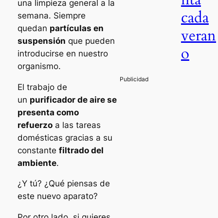
una limpieza general a la
cada
semana. Siempre
quedan
partículas en
veran
suspensión
que pueden
o
introducirse en nuestro
organismo.
El trabajo de
un
purificador de aire se
presenta como
refuerzo
a las tareas
domésticas gracias a su
constante
filtrado del
ambiente
.
¿Y tú? ¿Qué piensas de
este nuevo aparato?
Por otro lado, si quieres