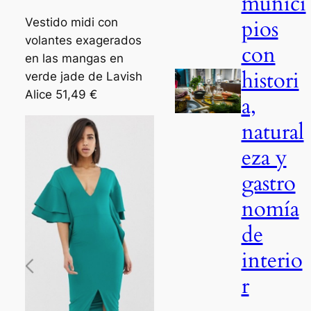
munici
pios
Vestido midi con
volantes exagerados
con
en las mangas en
histori
verde jade de Lavish
Alice 51,49 €
a,
natural
eza y
gastro
nomía
de
interio
r