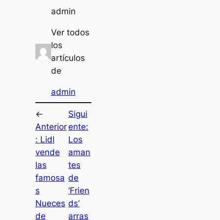
admin
Ver todos
los
artículos
de
admin
←
Sigui
Anterior
ente:
:
Lidl
Los
vende
aman
las
tes
famosa
de
s
‘Frien
Nueces
ds’
de
arras