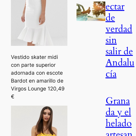
ectar
de
verdad
sin
salir de
Vestido skater midi
Andalu
con parte superior
cía
adornada con escote
Bardot en amarillo de
Virgos Lounge 120,49
€
Grana
da y el
helado
artesan