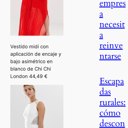
empres
a
necesit
a
reinve
Vestido midi con
ntarse
aplicación de encaje y
bajo asimétrico en
blanco de Chi Chi
London 44,49 €
Escapa
das
rurales:
cómo
descon