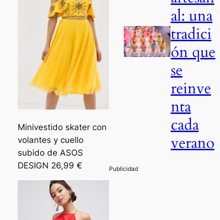
al: una
tradici
ón que
se
reinve
nta
cada
Minivestido skater con
verano
volantes y cuello
subido de ASOS
DESIGN 26,99 €