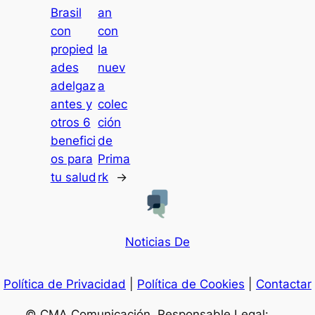
Brasil
an
con
con
propied
la
ades
nuev
adelgaz
a
antes y
colec
otros 6
ción
benefici
de
os para
Prima
tu salud
rk
→
Noticias De
Política de Privacidad
|
Política de Cookies
|
Contactar
© CMA Comunicación. Responsable Legal: