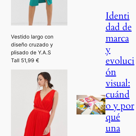
Identi
dad de
marca
Vestido largo con
diseño cruzado y
y
plisado de Y.A.S
evoluci
Tall 51,99 €
ón
visual:
cuánd
o y por
qué
una