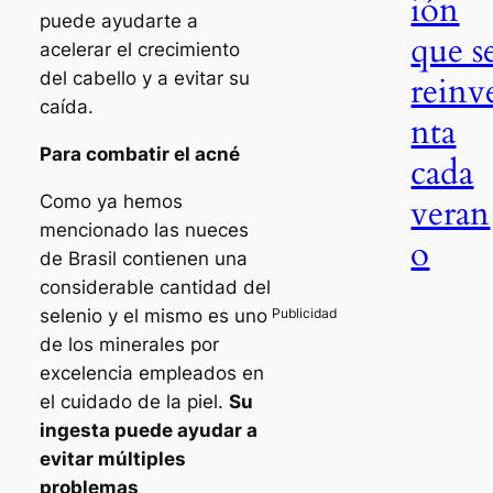
ión
puede ayudarte a
que s
acelerar el crecimiento
del cabello y a evitar su
reinv
caída.
nta
Para combatir el acné
cada
veran
Como ya hemos
mencionado las nueces
o
de Brasil contienen una
considerable cantidad del
selenio y el mismo es uno
de los minerales por
excelencia empleados en
el cuidado de la piel.
Su
ingesta puede ayudar a
evitar múltiples
problemas