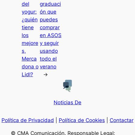
del
graduaci
yogur:
ón que
¿quién
puedes
tiene
comprar
los
en ASOS
mejore
y seguir
s,
usando
Merca
todo el
dona o
verano
Lidl?
→
Noticias De
Política de Privacidad
|
Política de Cookies
|
Contactar
© CMA Comunicación. Responsable Legal: