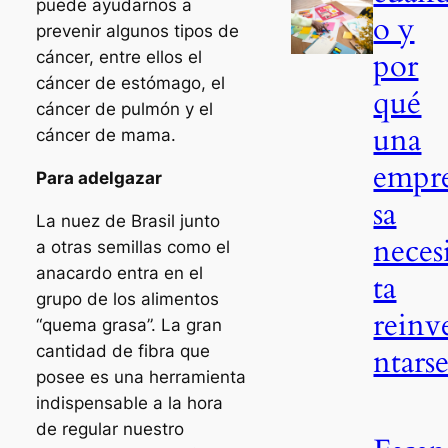
puede ayudarnos a
o y
prevenir algunos tipos de
por
cáncer, entre ellos el
cáncer de estómago, el
qué
cáncer de pulmón y el
una
cáncer de mama.
empr
Para adelgazar
sa
La nuez de Brasil junto
neces
a otras semillas como el
anacardo entra en el
ta
grupo de los alimentos
reinv
“quema grasa”. La gran
cantidad de fibra que
ntars
posee es una herramienta
indispensable a la hora
de regular nuestro