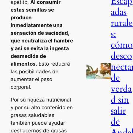
Escap
apetito.
Al consumir
adas
estas semillas se
produce
rurale
inmediatamente una
s:
sensación de saciedad,
que neutraliza el hambre
cómo
y así se evita la ingesta
desco
desmedida de
necta
alimentos.
Esto reducirá
las posibilidades de
de
aumentar el peso
verda
corporal.
d sin
Por su riqueza nutricional
salir
y por su alto contenido en
grasas saludables
de
también puede ayudar
Anda
deshacernos de grasas