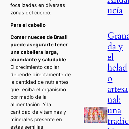
focalizadas en diversas
ucía
zonas del cuerpo.
Para el cabello
Gran
Comer nueces de Brasil
da y
puede asegurarte tener
una cabellera larga,
el
abundante y saludable
.
helad
El crecimiento capilar
depende directamente de
o
la cantidad de nutrientes
artesa
que reciba el organismo
nal:
por medio de la
alimentación. Y la
una
cantidad de vitaminas y
tradic
minerales presente en
estas semillas