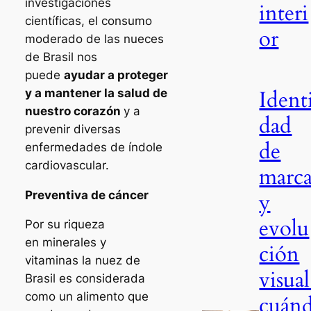
investigaciones
interi
científicas, el consumo
or
moderado de las nueces
de Brasil nos
puede
ayudar a proteger
Ident
y a mantener la salud de
nuestro corazón
y a
dad
prevenir diversas
de
enfermedades de índole
cardiovascular.
marc
Preventiva de cáncer
y
evolu
Por su riqueza
en minerales y
ción
vitaminas la nuez de
visual
Brasil es considerada
como un alimento que
cuán