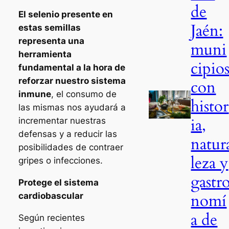
de
El selenio presente en
Jaén:
estas semillas
representa una
muni
herramienta
cipio
fundamental a la hora de
reforzar nuestro sistema
con
inmune
, el consumo de
histor
las mismas nos ayudará a
ia,
incrementar nuestras
defensas y a reducir las
natur
posibilidades de contraer
leza y
gripes o infecciones.
gastr
Protege el sistema
nomí
cardiobascular
a de
Según recientes