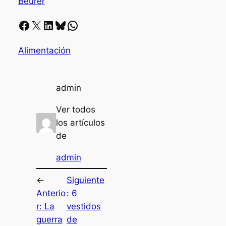
Beurer
Facebook
X
LinkedIn
Bluesky
Whatsapp
Alimentación
admin
Ver todos
los artículos
de
admin
←
Siguiente
Anterio
:
6
r:
La
vestidos
guerra
de