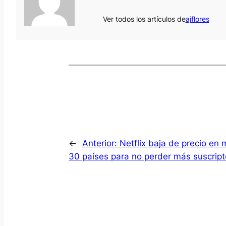
Ver todos los artículos de
ajflores
←
Anterior:
Netflix baja de precio en
30 países para no perder más suscript