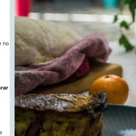
e no
prar
o
e