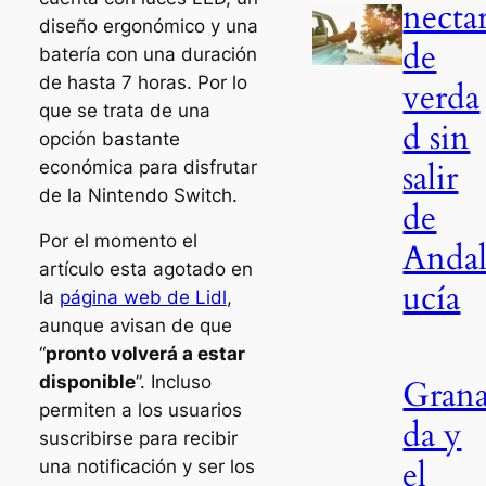
necta
diseño ergonómico y una
de
batería con una duración
de hasta 7 horas. Por lo
verda
que se trata de una
d sin
opción bastante
salir
económica para disfrutar
de la Nintendo Switch.
de
Por el momento el
Anda
artículo esta agotado en
ucía
la
página web de Lidl
,
aunque avisan de que
“
pronto volverá a estar
disponible
”. Incluso
Gran
permiten a los usuarios
da y
suscribirse para recibir
el
una notificación y ser los