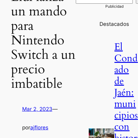
un mando
para
Destacados
Nintendo
El
Switch a un
Cond
precio
ado
de
imbatible
Jaén:
muni
Mar 2, 2023
—
cipios
con
por
ajflores
histor