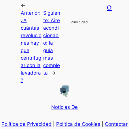
o
←
Anterior:
Siguien
¿A
te:
Aire
cuántas
acondi
revolucio
cionad
nes hay
o: la
que
guía
centrifug
más
ar con la
comple
lavadora
ta
→
?
Noticias De
Política de Privacidad
|
Política de Cookies
|
Contactar