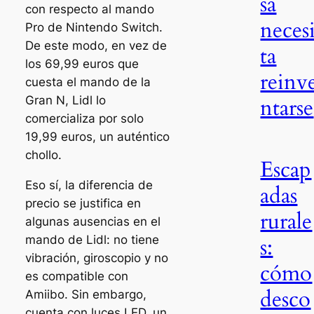
sa
con respecto al mando
neces
Pro de Nintendo Switch.
De este modo, en vez de
ta
los 69,99 euros que
reinv
cuesta el mando de la
Gran N, Lidl lo
ntarse
comercializa por solo
19,99 euros, un auténtico
chollo.
Escap
Eso sí, la diferencia de
adas
precio se justifica en
rurale
algunas ausencias en el
mando de Lidl: no tiene
s:
vibración, giroscopio y no
cómo
es compatible con
desco
Amiibo. Sin embargo,
cuenta con luces LED, un