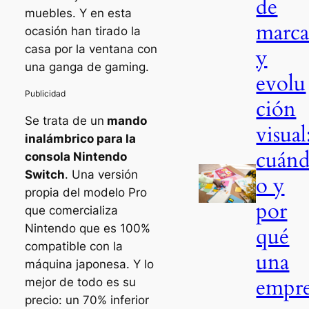
de
muebles. Y en esta
marc
ocasión han tirado la
casa por la ventana con
y
una ganga de gaming.
evolu
ción
Se trata de un
mando
visual
inalámbrico para la
cuán
consola Nintendo
Swit
c
h
. Una versión
o y
propia del modelo Pro
por
que comercializa
Nintendo que es 100%
qué
compatible con la
una
máquina japonesa. Y lo
empr
mejor de todo es su
precio: un 70% inferior