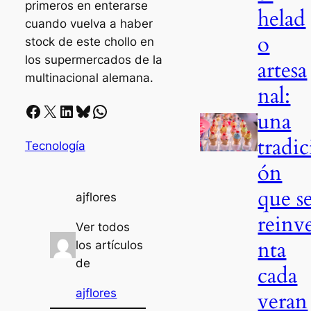
primeros en enterarse
helad
cuando vuelva a haber
o
stock de este chollo en
los supermercados de la
artesa
multinacional alemana.
nal:
Facebook
X
LinkedIn
Bluesky
Whatsapp
una
tradic
Tecnología
ón
que s
ajflores
reinv
Ver todos
nta
los artículos
de
cada
ajflores
veran