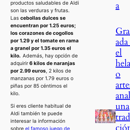
a
productos saludables de Aldi
son las verduras y frutas.
Las
cebollas dulces se
encuentran por 1.25 euros;
Gr
los corazones de cogollos
ada
por 1.29 y el tomate en rama
a granel por 1.35 euros el
el
kilo.
Además, hay opción de
hel
adquirir
6 kilos de naranjas
o
por 2.99 euros
, 2 kilos de
manzanas por 1.79 euros o
arte
piñas por 85 céntimos el
anal
kilo.
una
Si eres cliente habitual de
Aldi también te puede
trad
interesar la información
ció
sobre
el famoso juego de