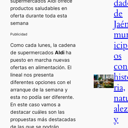
dad
supermercados Aldi ofrece
productos saludables en
de
oferta durante toda esta
Jaé
semana
mu
icip
Como cada lunes, la cadena
os
de supermercados
Aldi
ha
puesto en marcha nuevas
con
ofertas en alimentación. El
his
lineal nos presenta
diferentes opciones con el
ria,
arranque de la semana y
nat
esta no podía ser diferente.
En este caso vamos a
alez
destacar cuáles son las
y
propuestas más destacadas
de las que se podrán