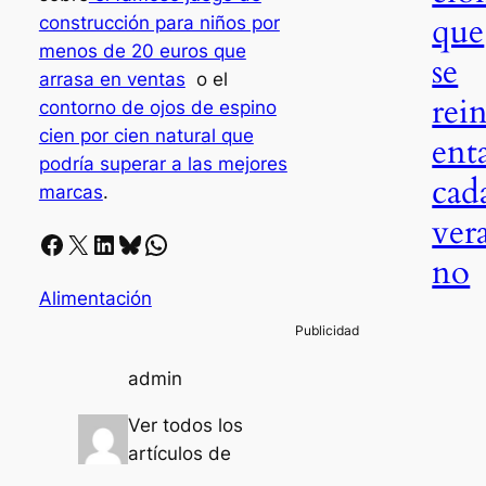
que
construcción para niños por
menos de 20 euros que
se
arrasa en ventas
o el
rei
contorno de ojos de espino
cien por cien natural que
ent
podría superar a las mejores
cad
marcas
.
ver
Facebook
X
LinkedIn
Bluesky
Whatsapp
no
Alimentación
admin
Ver todos los
artículos de