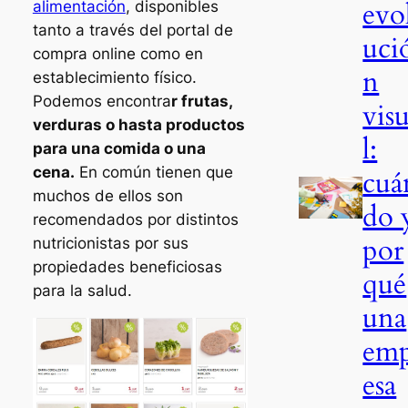
evo
alimentación
, disponibles
tanto a través del portal de
uci
compra online como en
n
establecimiento físico.
Podemos encontra
r frutas,
vis
verduras o hasta productos
l:
para una comida o una
cena.
En común tienen que
cuá
muchos de ellos son
do 
recomendados por distintos
por
nutricionistas por sus
propiedades beneficiosas
qué
para la salud.
una
em
esa