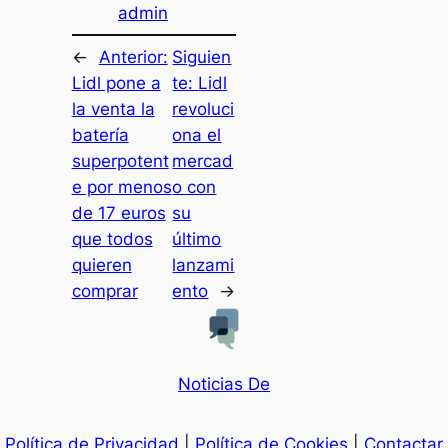
admin
←
Anterior:
Siguien
Lidl pone a
te:
Lidl
la venta la
revoluci
batería
ona el
superpotent
mercad
e por menos
o con
de 17 euros
su
que todos
último
quieren
lanzami
comprar
ento
→
Noticias De
Política de Privacidad
|
Política de Cookies
|
Contactar