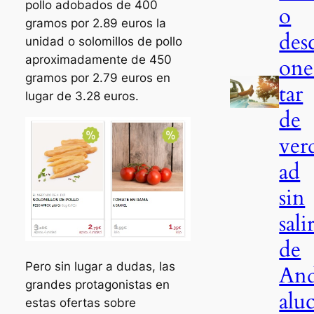
pollo adobados de 400
o
gramos por 2.89 euros la
des
unidad o solomillos de pollo
aproximadamente de 450
one
gramos por 2.79 euros en
tar
lugar de 3.28 euros.
de
ver
ad
sin
sali
de
Pero sin lugar a dudas, las
An
grandes protagonistas en
aluc
estas ofertas sobre