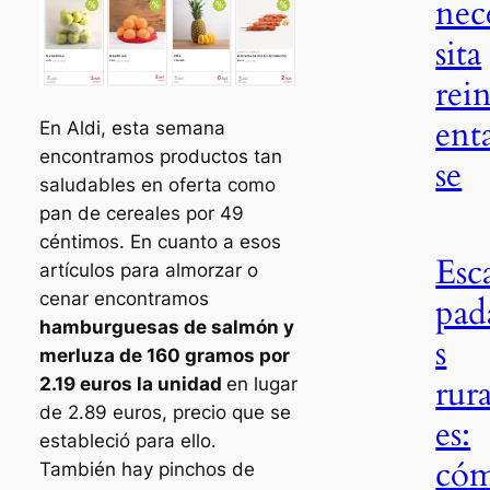
nec
sita
rei
ent
En Aldi, esta semana
encontramos productos tan
se
saludables en oferta como
pan de cereales por 49
céntimos. En cuanto a esos
Esc
artículos para almorzar o
cenar encontramos
pad
hamburguesas de salmón y
s
merluza de 160 gramos por
rura
2.19 euros la unidad
en lugar
de 2.89 euros, precio que se
es:
estableció para ello.
có
También hay pinchos de