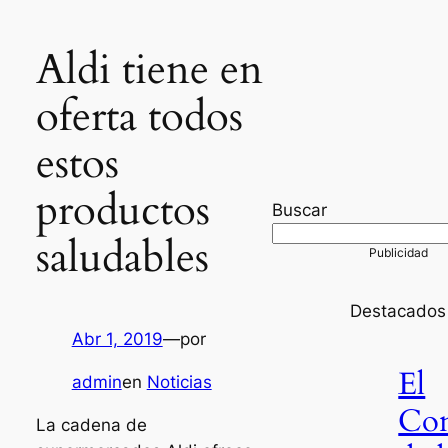
Aldi tiene en
oferta todos
estos
productos
Buscar
saludables
Destacados
Abr 1, 2019
—
por
El
admin
en
Noticias
Co
La cadena de