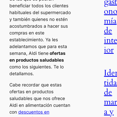
gast
beneficiar todos los clientes
on
habituales del supermercado
mía
y también quienes no estén
acostumbrados a hacer sus
de
compras en este
inte
establecimiento. Ya les
adelantamos que para esta
ior
semana, Aldi tiene
ofertas
en productos saludables
como los siguientes. Te lo
Ide
detallamos.
tid
Cabe recordar que estas
de
ofertas en productos
saludables que nos ofrece
mar
Aldi en alimentación cuentan
a y
con
descuentos en