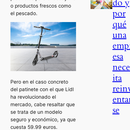
do y
o productos frescos como
por
el pescado.
qué
una
emp
esa
nece
ita
Pero en el caso concreto
rein
del patinete con el que Lidl
enta
ha revolucionado el
mercado, cabe resaltar que
se
se trata de un modelo
seguro y económico, ya que
cuesta 59.99 euros.