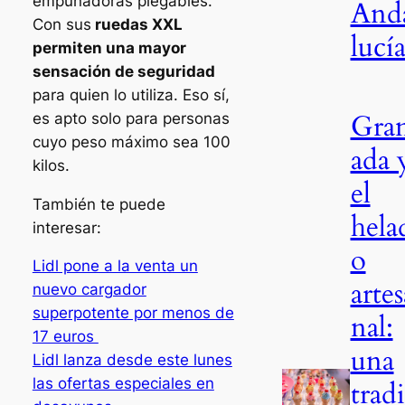
empuñadoras plegables.
And
Con sus
ruedas XXL
lucí
permiten una mayor
sensación de seguridad
para quien lo utiliza. Eso sí,
Gra
es apto solo para personas
cuyo peso máximo sea 100
ada 
kilos.
el
También te puede
hela
interesar:
o
Lidl pone a la venta un
artes
nuevo cargador
superpotente por menos de
nal:
17 euros
una
Lidl lanza desde este lunes
las ofertas especiales en
trad