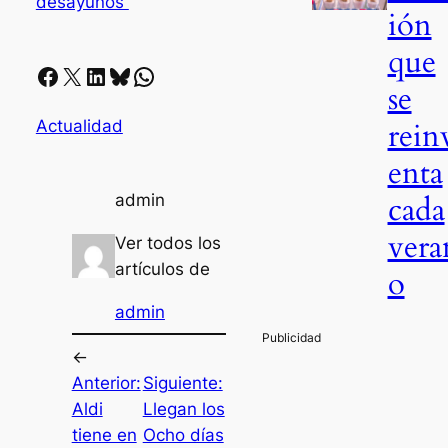
desayunos
ión
que
Facebook
X
LinkedIn
Bluesky
Whatsapp
se
rein
Actualidad
enta
cada
admin
vera
Ver todos los
artículos de
o
admin
←
Anterior:
Siguiente:
Aldi
Llegan los
tiene en
Ocho días