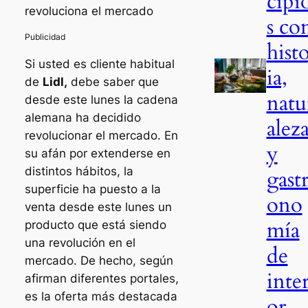
cipi
revoluciona el mercado
s co
hist
Si usted es cliente habitual
ia,
de
Lidl,
debe saber que
natu
desde este lunes la cadena
alemana ha decidido
alez
revolucionar el mercado. En
y
su afán por extenderse en
distintos hábitos, la
gast
superficie ha puesto a la
ono
venta desde este lunes un
mía
producto que está siendo
una revolución en el
de
mercado. De hecho, según
inter
afirman diferentes portales,
es la oferta más destacada
or