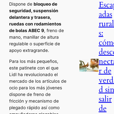
Esca
Dispone de
bloqueo de
seguridad, suspensión
adas
delantera y trasera,
rura
ruedas con rodamientos
s:
de bolas ABEC 9
, freno de
mano, manillar de altura
cóm
regulable o superficie de
desc
apoyo extragrande.
nect
Para los más pequeños,
este patinete con el que
r de
Lidl ha revolucionado el
verd
mercado de los artículos de
d si
ocio para los más jóvenes
dispone de freno de
salir
fricción y mecanismo de
de
plegado rápido así como