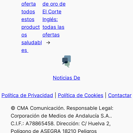
oferta
de oro de
todos
El Corte
estos
Inglés:
product
todas las
os
ofertas
saludabl
→
es
Noticias De
Política de Privacidad
|
Política de Cookies
|
Contactar
© CMA Comunicación. Responsable Legal:
Corporación de Medios de Andalucía S.A..
C.I.F.: A78865458. Dirección: C/ Huelva 2,
Polígono de ASEGRA 18210 Peligros