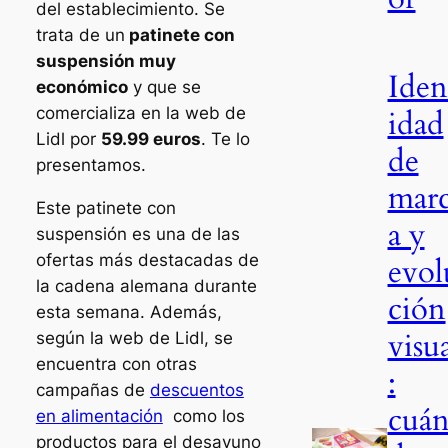
del establecimiento. Se
trata de un
patinete con
suspensión muy
Iden
económico
y que se
idad
comercializa en la web de
Lidl por
59.99 euros
. Te lo
de
presentamos.
mar
Este patinete con
a y
suspensión es una de las
ofertas más destacadas de
evol
la cadena alemana durante
ción
esta semana. Además,
visu
según la web de Lidl, se
encuentra con otras
:
campañas de
descuentos
cuá
en alimentación
como los
productos para el desayuno