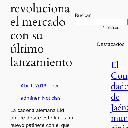
revoluciona
Buscar
el mercado
con su
último
Destacados
lanzamiento
El
Con
dad
Abr 1, 2019
—
por
de
admin
en
Noticias
Jaén
La cadena alemana Lidl
mun
ofrece desde este lunes un
nuevo patinete con el que