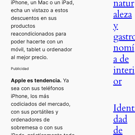
natur
iPhone, un Mac o un iPad,
echa un vistazo a estos
aleza
descuentos en sus
y
productos
gastr
reacondicionados para
poder hacerte con un
nomí
móvil, tablet u ordenador
a de
al mejor precio.
interi
or
Apple es tendencia.
Ya
sea con sus teléfonos
iPhone, los más
codiciados del mercado,
Ident
con sus portátiles y
dad
ordenadores de
de
sobremesa o con sus