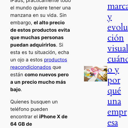
iPads, prácticamente todo
marc
el mundo quiere tener una
y
manzana en su vida. Sin
embargo,
el alto precio
evolu
de estos productos evita
ción
que muchas personas
puedan adquirirlos
. Si
visual
esta es tu situación, echa
cuán
un ojo a estos
productos
o y
reacondicionados
que
están
como nuevos pero
por
a un precio mucho más
qué
bajo
.
una
Quienes busquen un
empr
teléfono pueden
encontrar el
iPhone X de
esa
64 GB de