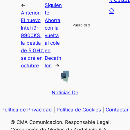
←
Siguien
o
Anterior:
te:
El nuevo
Ahorra
Intel i9-
con la
9900KS,
vuelta
la bestia
al cole
de 5 GHz,
en
saldrá en
Decath
octubre
lon
→
Noticias De
Política de Privacidad
|
Política de Cookies
|
Contactar
© CMA Comunicación. Responsable Legal:
Corporación de Medios de Andalucía S.A..