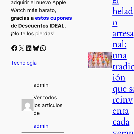
el
adquirir el nuevo Apple
helad
Watch más barato,
gracias a
estos cupones
o
de Descuentos IDEAL
.
artesa
¡No te los pierdas!
nal:
Facebook
X
LinkedIn
Bluesky
Whatsapp
una
Tecnología
tradi
ión
admin
que s
reinv
Ver todos
los artículos
enta
de
cada
admin
veran