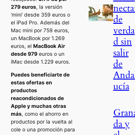
necta
279 euros
, la versión
‘mini’ desde 359 euros o
de
el iPad Pro. Además del
verda
Mac mini por 759 euros,
un MacBook por 1.269
d sin
euros, el
MacBook Air
salir
desde 979
euros o un
de
iMac desde 1.229 euros.
Anda
Puedes beneficiarte de
estas ofertas en
ucía
productos
reacondicionados de
Apple y muchas otras
Gran
más
, como el ahorro en
da y
productos por la vuelta al
cole o una promoción para