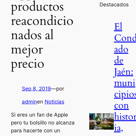
productos
Destacados
reacondicio
El
nados al
Con
mejor
ado
de
precio
Jaén:
muni
Sep 8, 2019
—
por
cipio
admin
en
Noticias
con
histo
Si eres un fan de Apple
pero tu bolsillo no alcanza
ia,
para hacerte con un