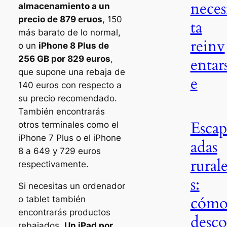
neces
almacenamiento a un
precio de 879 eruos
, 150
ta
más barato de lo normal,
reinv
o un
iPhone 8 Plus de
256 GB por 829 euros
,
entar
que supone una rebaja de
e
140 euros con respecto a
su precio recomendado.
También encontrarás
Esca
otros terminales como el
iPhone 7 Plus o el iPhone
adas
8 a 649 y 729 euros
rural
respectivamente.
s:
Si necesitas un ordenador
cóm
o tablet también
encontrarás productos
desco
rebajados.
Un iPad por