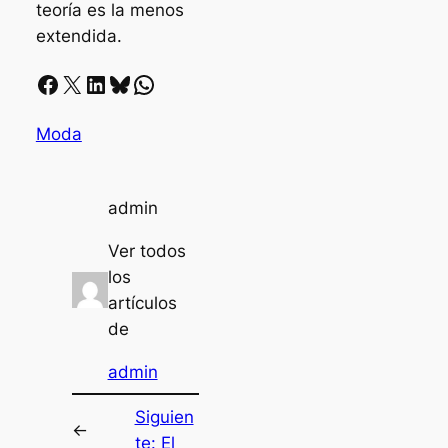
teoría es la menos
extendida.
Facebook
X
LinkedIn
Bluesky
Whatsapp
Moda
admin
Ver todos
los
artículos
de
admin
Siguien
←
te:
El