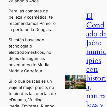
Zalando o Asos
Para las compras de
El
belleza y cosmética, te
Cond
recomendamos Primor o
la perfumería Douglas.
ado de
Si estás buscando
Jaén:
tecnología o
munic
electrodomésticos, no
ipios
dejes de seguir las
novedades de Media
con
Markt y Carrefour.
histori
Si lo que buscas es un
a,
viaje al mejor precio, no
natura
te pierdas las ofertas de
eDreams, Vueling,
leza y
Iberia, Emirates, Rumbo,