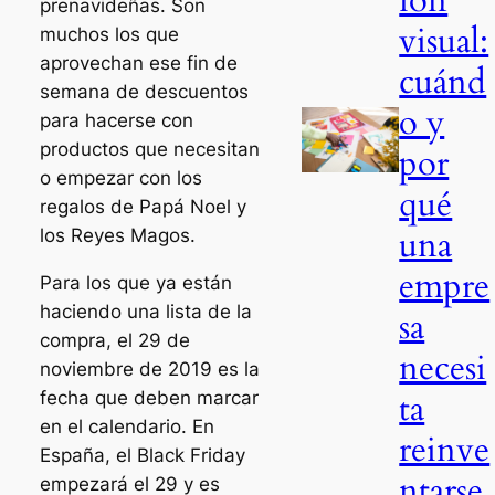
ión
prenavideñas. Son
visual:
muchos los que
aprovechan ese fin de
cuánd
semana de descuentos
o y
para hacerse con
productos que necesitan
por
o empezar con los
qué
regalos de Papá Noel y
una
los Reyes Magos.
empre
Para los que ya están
haciendo una lista de la
sa
compra, el 29 de
necesi
noviembre de 2019 es la
ta
fecha que deben marcar
en el calendario. En
reinve
España, el Black Friday
ntarse
empezará el 29 y es