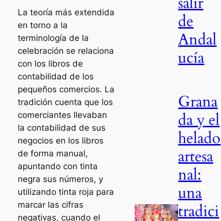
salir
La teoría más extendida
de
en torno a la
Andal
terminología de la
celebración se relaciona
ucía
con los libros de
contabilidad de los
pequeños comercios. La
Grana
tradición cuenta que los
da y el
comerciantes llevaban
la contabilidad de sus
helado
negocios en los libros
artesa
de forma manual,
apuntando con tinta
nal:
negra sus números, y
una
utilizando tinta roja para
marcar las cifras
tradici
negativas, cuando el