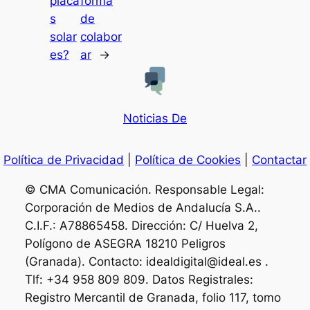
placa
forma
s
de
solar
colabor
es?
ar
→
Noticias De
Política de Privacidad
|
Política de Cookies
|
Contactar
© CMA Comunicación. Responsable Legal:
Corporación de Medios de Andalucía S.A..
C.I.F.: A78865458. Dirección: C/ Huelva 2,
Polígono de ASEGRA 18210 Peligros
(Granada). Contacto: idealdigital@ideal.es .
Tlf: +34 958 809 809. Datos Registrales:
Registro Mercantil de Granada, folio 117, tomo