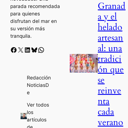
Granad
parada recomendada
a y el
para quienes
disfrutan del mar en
helado
su versión más
artesan
tranquila.
al: una
Facebook
X
LinkedIn
Bluesky
Whatsapp
tradici
ón que
se
Redacción
NoticiasD
reinve
e
nta
Ver todos
cada
los
verano
artículos
de