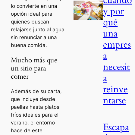
cuándo
lo convierte en una
y por
opción ideal para
qué
quienes buscan
relajarse junto al agua
una
sin renunciar a una
empres
buena comida.
a
Mucho más que
necesit
un sitio para
comer
a
reinve
Además de su carta,
ntarse
que incluye desde
paellas hasta platos
fríos ideales para el
verano, el entorno
Escapa
hace de este