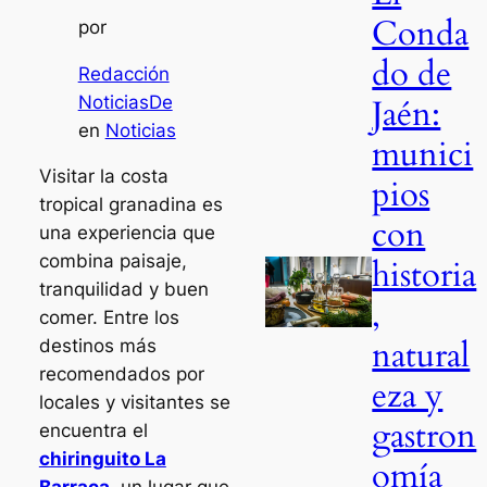
Conda
por
do de
Redacción
NoticiasDe
Jaén:
en
Noticias
munici
Visitar la costa
pios
tropical granadina es
con
una experiencia que
combina paisaje,
historia
tranquilidad y buen
,
comer. Entre los
natural
destinos más
recomendados por
eza y
locales y visitantes se
gastron
encuentra el
chiringuito La
omía