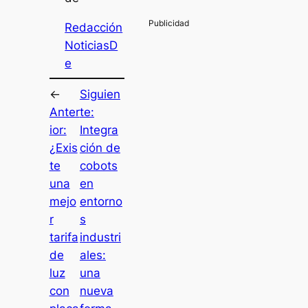
Redacción
NoticiasD
e
←
Siguien
Anter
te:
ior:
Integra
¿Exis
ción de
te
cobots
una
en
mejo
entorno
r
s
tarifa
industri
de
ales:
luz
una
con
nueva