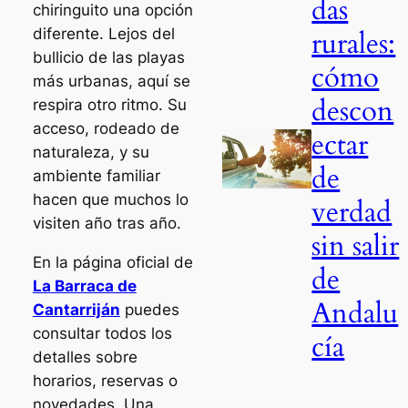
das
chiringuito una opción
rurales:
diferente. Lejos del
bullicio de las playas
cómo
más urbanas, aquí se
descon
respira otro ritmo. Su
acceso, rodeado de
ectar
naturaleza, y su
de
ambiente familiar
hacen que muchos lo
verdad
visiten año tras año.
sin salir
En la página oficial de
de
La Barraca de
Andalu
Cantarriján
puedes
consultar todos los
cía
detalles sobre
horarios, reservas o
novedades. Una