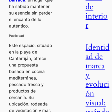
Barraca
, un lugar que
de
ha sabido mantener
su esencia sin perder
interio
el encanto de lo
r
auténtico.
Identid
Este espacio, situado
en la playa de
ad de
Cantarriján, ofrece
marca
una propuesta
basada en cocina
y
mediterránea,
evoluci
pescado fresco y
ón
productos de
cercanía. Su
visual:
ubicación, rodeada
de vegetación y mar,