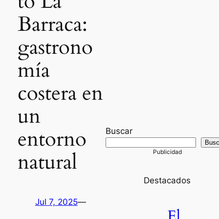
to La
Barraca:
gastrono
mía
costera en
un
entorno
Buscar
Busc
natural
Destacados
Jul 7, 2025
—
El