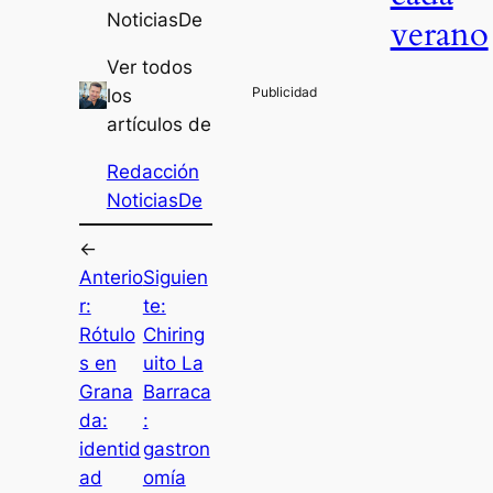
NoticiasDe
verano
Ver todos
los
artículos de
Redacción
NoticiasDe
←
Anterio
Siguien
r:
te:
Rótulo
Chiring
s en
uito La
Grana
Barraca
da:
:
identid
gastron
ad
omía