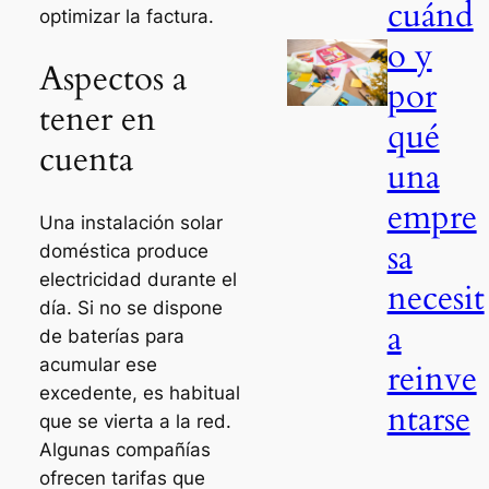
cuánd
optimizar la factura.
o y
Aspectos a
por
tener en
qué
cuenta
una
empre
Una instalación solar
sa
doméstica produce
electricidad durante el
necesit
día. Si no se dispone
a
de baterías para
acumular ese
reinve
excedente, es habitual
ntarse
que se vierta a la red.
Algunas compañías
ofrecen tarifas que