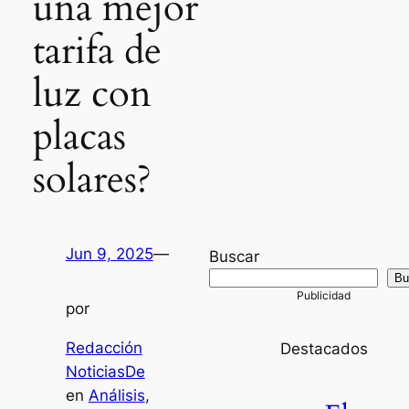
una mejor
tarifa de
luz con
placas
solares?
Jun 9, 2025
—
Buscar
Bu
por
Redacción
Destacados
NoticiasDe
en
Análisis
, 