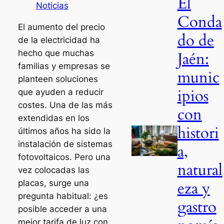
El
Noticias
Conda
El aumento del precio
do de
de la electricidad ha
hecho que muchas
Jaén:
familias y empresas se
munic
planteen soluciones
ipios
que ayuden a reducir
costes. Una de las más
con
extendidas en los
histori
últimos años ha sido la
instalación de sistemas
a,
fotovoltaicos. Pero una
natural
vez colocadas las
placas, surge una
eza y
pregunta habitual: ¿es
gastro
posible acceder a una
mejor tarifa de luz con