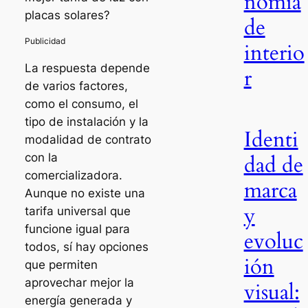
nomía
placas solares?
de
interio
La respuesta depende
r
de varios factores,
como el consumo, el
tipo de instalación y la
Identi
modalidad de contrato
dad de
con la
comercializadora.
marca
Aunque no existe una
y
tarifa universal que
funcione igual para
evoluc
todos, sí hay opciones
ión
que permiten
aprovechar mejor la
visual:
energía generada y