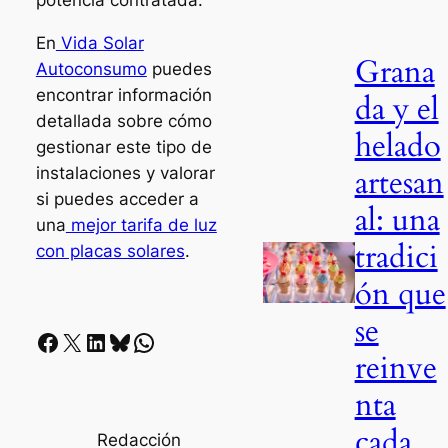
potencia contratada.
En
Vida Solar
Grana
Autoconsumo
puedes
encontrar información
da y el
detallada sobre cómo
helado
gestionar este tipo de
artesan
instalaciones y valorar
si puedes acceder a
al: una
una
mejor tarifa de luz
tradici
con placas solares
.
ón que
se
Facebook
X
LinkedIn
Bluesky
Whatsapp
reinve
nta
cada
Redacción