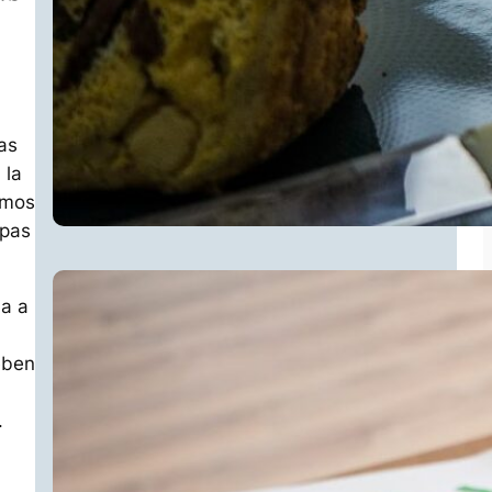
as
 la
emos
apas
ia a
eben
.