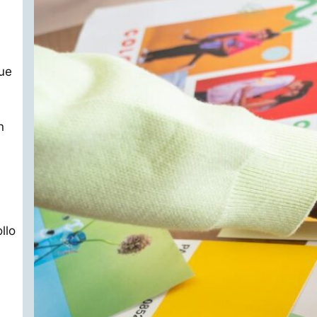
que
n
llo