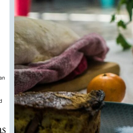
an
d
as