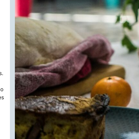
s.
no
es