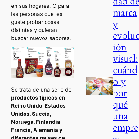
dad d
en sus hogares. O para
marca
las personas que les
y
guste probar cosas
distintas y quieran
evolu
buscar nuevos sabores.
ión
visual:
cuánd
o y
por
Se trata de una serie de
productos típicos en
qué
Reino Unido, Estados
una
Unidos, Suecia,
Noruega, Finlandia,
empre
Francia, Alemania y
sa
diferentes países de