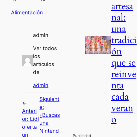
artesa
Alimentación
nal:
una
admin
tradici
ón
Ver todos
los
que se
artículos
reinve
de
nta
admin
cada
Siguient
←
veran
e:
Anteri
¿Buscas
o
or:
Lidl
una
oferta
Nintend
un