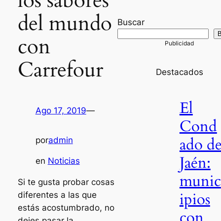
los sabores
del mundo
Buscar
B
con
Carrefour
Destacados
El
Ago 17, 2019
—
Cond
ado d
por
admin
Jaén:
en
Noticias
munic
Si te gusta probar cosas
ipios
diferentes a las que
estás acostumbrado, no
con
dejes pasar la