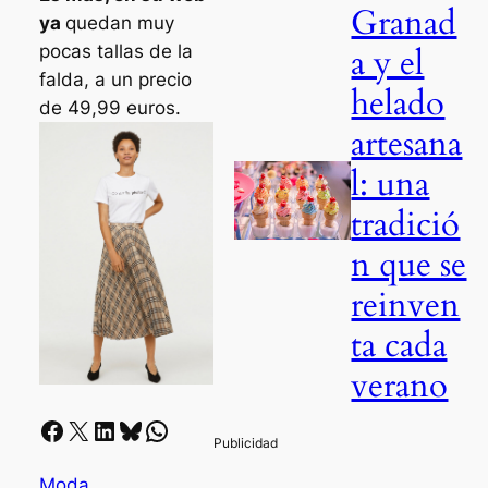
Granad
ya
quedan muy
a y el
pocas tallas de la
falda, a un precio
helado
de 49,99 euros.
artesana
l: una
tradició
n que se
reinven
ta cada
verano
Facebook
X
LinkedIn
Bluesky
Whatsapp
Moda