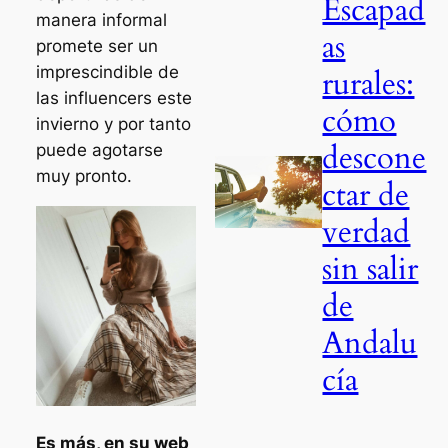
Escapad
manera informal
as
promete ser un
imprescindible de
rurales:
las influencers este
cómo
invierno y por tanto
descone
puede agotarse
muy pronto.
ctar de
verdad
sin salir
de
Andalu
cía
Es más, en su web