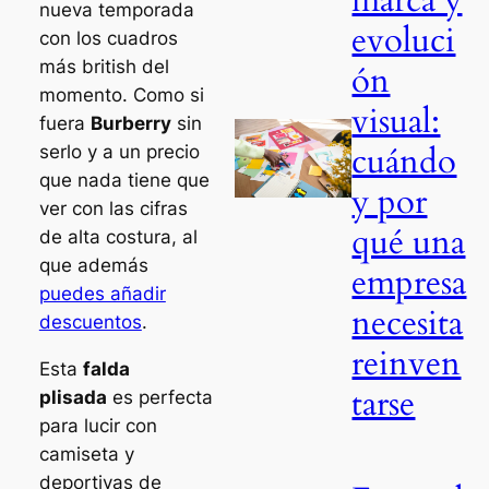
nueva temporada
evoluci
con los cuadros
más
british
del
ón
momento. Como si
visual:
fuera
Burberry
sin
cuándo
serlo y a un precio
que nada tiene que
y por
ver con las cifras
qué una
de alta costura, al
que además
empresa
puedes añadir
necesita
descuentos
.
reinven
Esta
falda
tarse
plisada
es perfecta
para lucir con
camiseta y
deportivas de