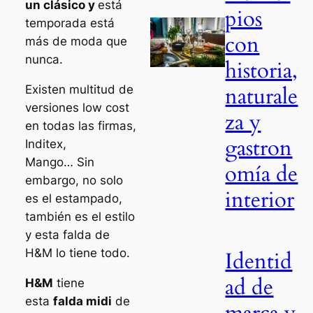
un clásico y
está
pios
temporada está
con
más de moda que
nunca.
historia,
naturale
Existen multitud de
versiones
low cost
za y
en todas las firmas,
gastron
Inditex,
Mango… Sin
omía de
embargo, no solo
interior
es el estampado,
también es el estilo
y esta falda de
H&M lo tiene todo.
Identid
ad de
H&M
tiene
esta
falda midi
de
marca y