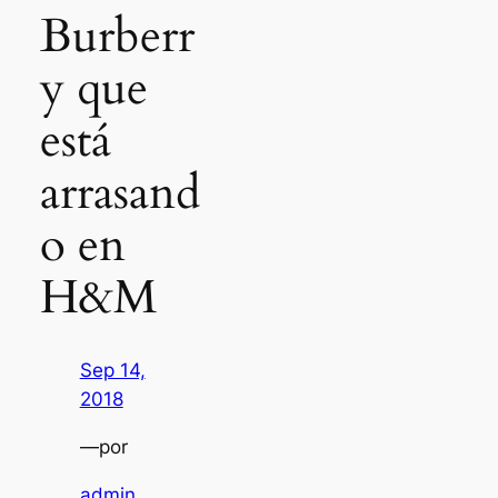
Burberr
y que
está
arrasand
o en
H&M
Sep 14,
2018
—
por
admin