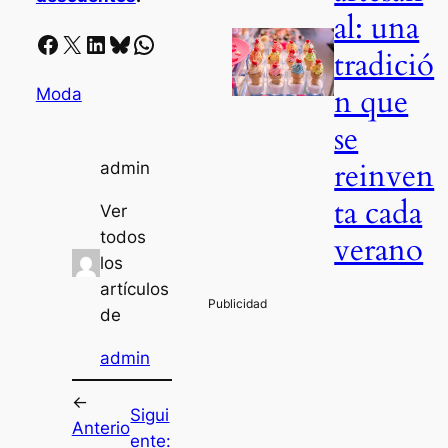
al: una
Facebook
X
LinkedIn
Bluesky
Whatsapp
tradició
n que
Moda
se
reinven
admin
ta cada
Ver
todos
verano
los
artículos
de
admin
←
Sigui
Anterio
ente: