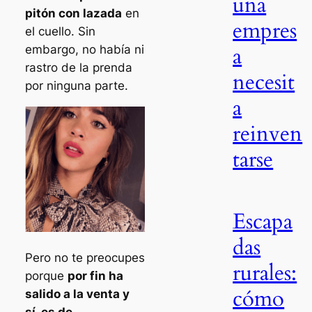
una
pitón con lazada
en
empres
el cuello. Sin
a
embargo, no había ni
rastro de la prenda
necesit
por ninguna parte.
a
reinven
tarse
Escapa
das
Pero no te preocupes
rurales:
porque
por fin ha
cómo
salido a la venta y