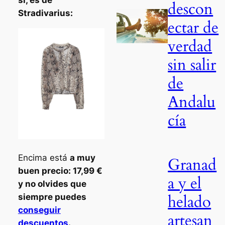
sí, es de
descon
Stradivarius:
ectar de
verdad
sin salir
de
Andalu
cía
Encima está
a muy
Granad
buen precio: 17,99 €
a y el
y no olvides que
helado
siempre puedes
conseguir
artesan
descuentos
.