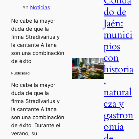
Conda
en
Noticias
do de
Jaén:
No cabe la mayor
duda de que la
munici
firma Stradivarius y
pios
la cantante Aitana
son una combinación
con
de éxito
historia
,
No cabe la mayor
natural
duda de que la
eza y
firma Stradivarius y
la cantante Aitana
gastron
son una combinación
omía
de éxito. Durante el
verano, su
de