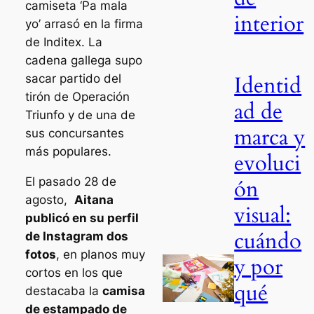
camiseta ‘Pa mala
interior
yo’ arrasó en la firma
de Inditex. La
cadena gallega supo
Identid
sacar partido del
tirón de Operación
ad de
Triunfo y de una de
marca y
sus concursantes
más populares.
evoluci
El pasado 28 de
ón
agosto,
Aitana
visual:
publicó en su perfil
cuándo
de Instagram dos
fotos
, en planos muy
y por
cortos en los que
qué
destacaba la
camisa
de estampado de