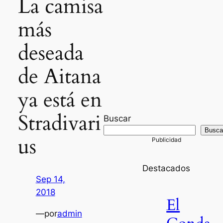
La camisa
más
deseada
de Aitana
ya está en
Stradivari
Buscar
Busca
us
Destacados
Sep 14,
2018
El
—
por
admin