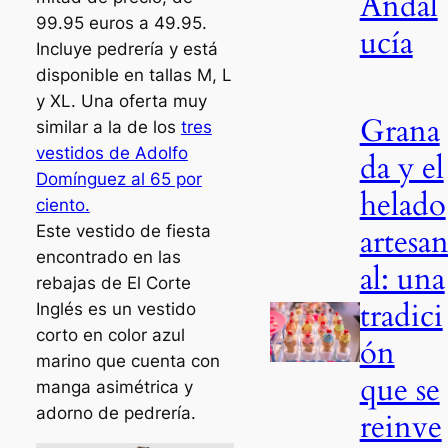
Andal
99.95 euros a 49.95.
ucía
Incluye pedrería y está
disponible en tallas M, L
y XL. Una oferta muy
Grana
similar a la de los
tres
vestidos de Adolfo
da y el
Domínguez al 65 por
helado
ciento.
artesa
Este vestido de fiesta
encontrado en las
al: una
rebajas de El Corte
tradici
Inglés es un vestido
corto en color azul
ón
marino que cuenta con
que se
manga asimétrica y
adorno de pedrería.
reinve