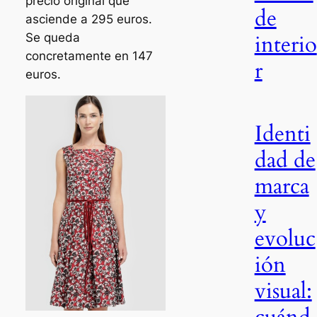
precio original que
de
asciende a 295 euros.
interio
Se queda
concretamente en 147
r
euros.
Identi
dad de
marca
y
evoluc
ión
visual:
cuánd