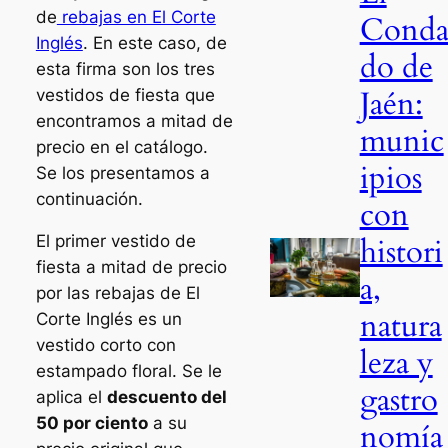
de
rebajas en El Corte
Cond
Inglés
. En este caso, de
do de
esta firma son los tres
Jaén:
vestidos de fiesta que
encontramos a mitad de
munic
precio en el catálogo.
ipios
Se los presentamos a
continuación.
con
histori
El primer vestido de
fiesta a mitad de precio
a,
por las rebajas de El
natura
Corte Inglés es un
vestido corto con
leza y
estampado floral. Se le
gastro
aplica el
descuento del
50 por ciento
a su
nomía