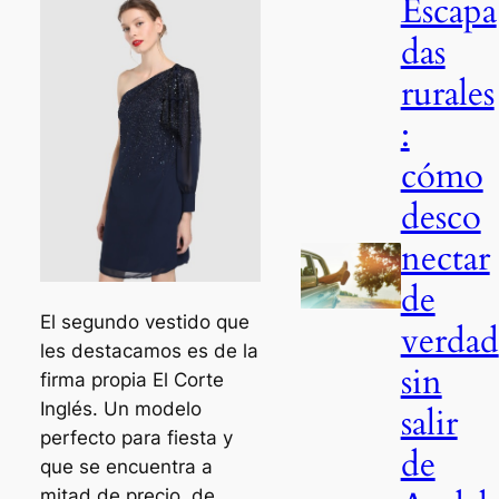
Escapa
das
rurales
:
cómo
desco
nectar
de
El segundo vestido que
verdad
les destacamos es de la
sin
firma propia El Corte
Inglés. Un modelo
salir
perfecto para fiesta y
de
que se encuentra a
mitad de precio, de