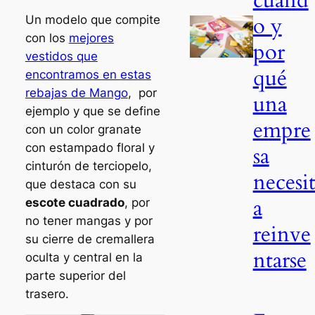
o y
Un modelo que compite
con los
mejores
por
vestidos que
qué
encontramos en estas
rebajas de Mango
, por
una
ejemplo y que se define
empre
con un color granate
con estampado floral y
sa
cinturón de terciopelo,
necesi
que destaca con su
a
escote cuadrado
, por
no tener mangas y por
reinve
su cierre de cremallera
ntarse
oculta y central en la
parte superior del
trasero.