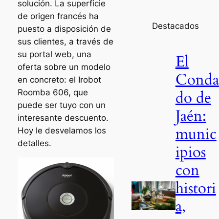
solución. La superficie
de origen francés ha
Destacados
puesto a disposición de
sus clientes, a través de
su portal web, una
El
oferta sobre un modelo
Conda
en concreto: el Irobot
Roomba 606, que
do de
puede ser tuyo con un
Jaén:
interesante descuento.
munic
Hoy le desvelamos los
detalles.
ipios
con
histori
a,