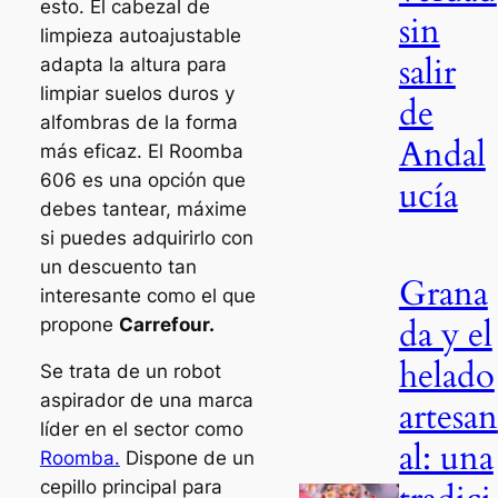
esto. El cabezal de
sin
limpieza autoajustable
salir
adapta la altura para
limpiar suelos duros y
de
alfombras de la forma
Andal
más eficaz. El Roomba
606 es una opción que
ucía
debes tantear, máxime
si puedes adquirirlo con
un descuento tan
Grana
interesante como el que
da y el
propone
Carrefour.
helado
Se trata de un robot
aspirador de una marca
artesan
líder en el sector como
al: una
Roomba.
Dispone de un
cepillo principal para