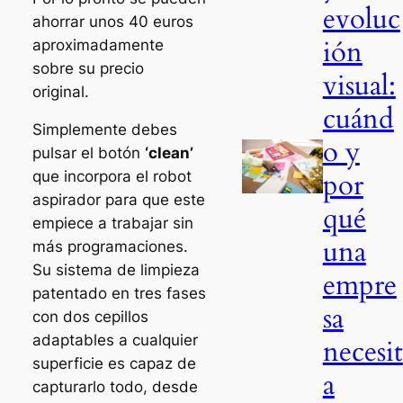
evoluc
ahorrar unos 40 euros
ión
aproximadamente
sobre su precio
visual:
original.
cuánd
Simplemente debes
o y
pulsar el botón
‘clean’
por
que incorpora el robot
aspirador para que este
qué
empiece a trabajar sin
una
más programaciones.
Su sistema de limpieza
empre
patentado en tres fases
sa
con dos cepillos
adaptables a cualquier
necesit
superficie es capaz de
a
capturarlo todo, desde