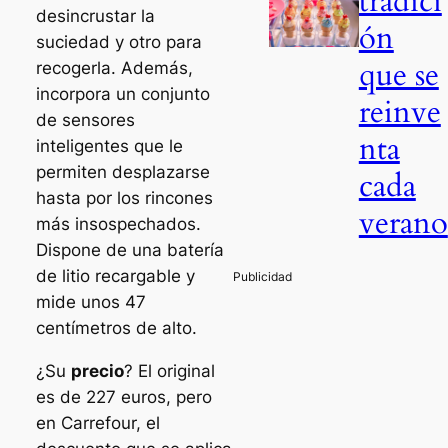
tradici
desincrustar la
ón
suciedad y otro para
que se
recogerla. Además,
incorpora un conjunto
reinve
de sensores
nta
inteligentes que le
permiten desplazarse
cada
hasta por los rincones
verano
más insospechados.
Dispone de una batería
de litio recargable y
mide unos 47
centímetros de alto.
¿Su
precio
? El original
es de 227 euros, pero
en Carrefour, el