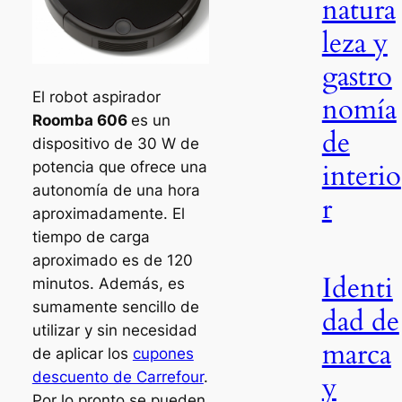
natura
leza y
gastro
El robot aspirador
nomía
Roomba 606
es un
de
dispositivo de 30 W de
interio
potencia que ofrece una
autonomía de una hora
r
aproximadamente. El
tiempo de carga
aproximado es de 120
Identi
minutos. Además, es
sumamente sencillo de
dad de
utilizar y sin necesidad
marca
de aplicar los
cupones
descuento de Carrefour
.
y
Por lo pronto se pueden