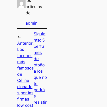
los
artículos
de
admin
Siguie
←
nte:
5
Anterior:
perfu
Los
mes
tacones
de
más
otoño
famosos
a los
de
que no
Céline
te
clonado
podrá
s por las
s
firmas
resistir
low cost