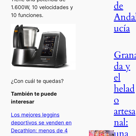
de
1.600W, 10 velocidades y
Anda
10 funciones.
ucía
Gran
da y
el
¿Con cuál te quedas?
helad
También te puede
o
interesar
artesa
Los mejores leggins
nal:
deportivos se venden en
una
Decathlon: menos de 4