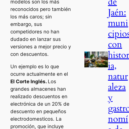
de
modelos son los más
Jaén:
reconocidos pero también
los más caros; sin
muni
embargo, sus
cipio
competidores no han
dudado en lanzar sus
con
versiones a mejor precio y
histo
con descuentos.
ia,
Un ejemplo es lo que
natur
ocurre actualmente en el
El Corte Inglés.
Los
aleza
grandes almacenes han
y
realizado descuentos en
electrónica de un 20% de
gastr
descuento en pequeños
nomí
electrodomesticos. La
promoción, que incluye