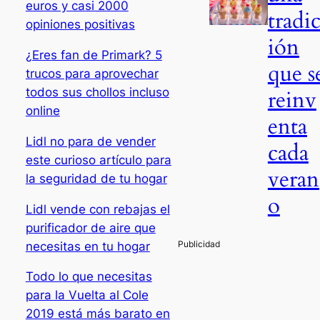
euros y casi 2000
tradi
opiniones positivas
ión
¿Eres fan de Primark? 5
que s
trucos para aprovechar
todos sus chollos incluso
reinv
online
enta
Lidl no para de vender
cada
este curioso artículo para
veran
la seguridad de tu hogar
o
Lidl vende con rebajas el
purificador de aire que
necesitas en tu hogar
Todo lo que necesitas
para la Vuelta al Cole
2019 está más barato en