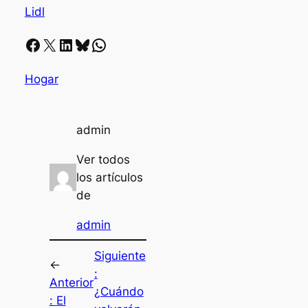
Lidl
Facebook
X
LinkedIn
Bluesky
Whatsapp
Hogar
admin
Ver todos
los artículos
de
admin
Siguiente
←
:
Anterior
¿Cuándo
:
El