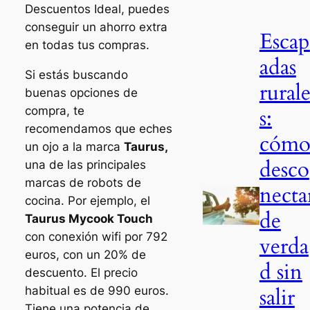
Descuentos Ideal, puedes
conseguir un ahorro extra
Escap
en todas tus compras.
adas
Si estás buscando
rural
buenas opciones de
compra, te
s:
recomendamos que eches
cóm
un ojo a la marca
Taurus,
desco
una de las principales
marcas de robots de
necta
cocina. Por ejemplo, el
de
Taurus Mycook Touch
con conexión wifi por 792
verda
euros, con un 20% de
d sin
descuento. El precio
salir
habitual es de 990 euros.
Tiene una potencia de