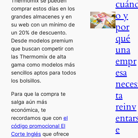
cuán
Thermomix se pueden
comprar estos días en los
o y
grandes almacenes y en
por
su web con un mínimo de
un 20% de descuento.
qué
Desde modelos
premium
una
que buscan competir con
las Thermomix de alta
empr
gama como modelos más
esa
sencillos aptos para todos
neces
los bolsillos.
ta
Para que la compra te
salga aún más
reinv
económica, te
entar
recordamos que con
el
e
código promocional El
Corte Inglés
que ofrece