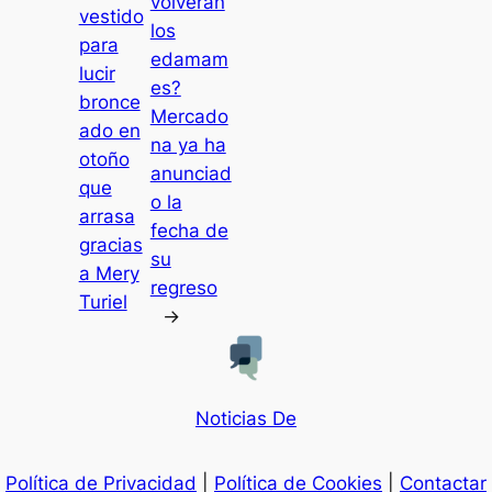
volverán
vestido
los
para
edamam
lucir
es?
bronce
Mercado
ado en
na ya ha
otoño
anunciad
que
o la
arrasa
fecha de
gracias
su
a Mery
regreso
Turiel
→
Noticias De
Política de Privacidad
|
Política de Cookies
|
Contactar