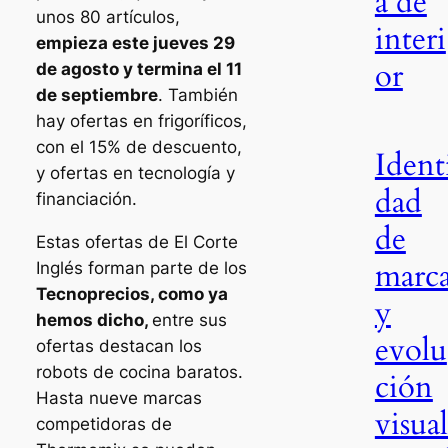
a de
unos 80 artículos,
interi
empieza este jueves 29
or
de agosto y termina el 11
de septiembre
. También
hay ofertas en frigoríficos,
con el 15% de descuento,
Ident
y ofertas en tecnología y
dad
financiación.
de
Estas ofertas de El Corte
marc
Inglés forman parte de los
Tecnoprecios, como ya
y
hemos dicho,
entre sus
evolu
ofertas destacan los
robots de cocina baratos.
ción
Hasta nueve marcas
visual
competidoras de