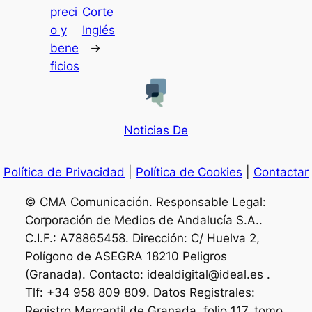
preci
Corte
o y
Inglés
bene
→
ficios
Noticias De
Política de Privacidad
|
Política de Cookies
|
Contactar
© CMA Comunicación. Responsable Legal:
Corporación de Medios de Andalucía S.A..
C.I.F.: A78865458. Dirección: C/ Huelva 2,
Polígono de ASEGRA 18210 Peligros
(Granada). Contacto: idealdigital@ideal.es .
Tlf: +34 958 809 809. Datos Registrales:
Registro Mercantil de Granada, folio 117, tomo