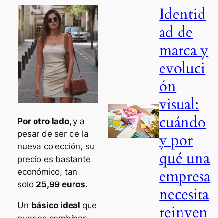
Identid
ad de
marca y
evoluci
ón
visual:
cuándo
Por otro lado,
y a
pesar de ser de la
y por
nueva colección, su
qué una
precio es bastante
empresa
económico, tan
solo
25,99 euros
.
necesita
Un
básico ideal
que
reinven
puedes combinar