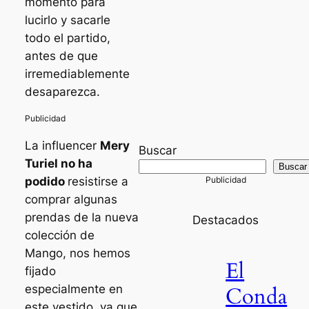
momento para
lucirlo y sacarle
todo el partido,
antes de que
irremediablemente
desaparezca.
La influencer
Mery
Buscar
Turiel no ha
Buscar
podido
resistirse a
comprar algunas
prendas de la nueva
Destacados
colección de
Mango, nos hemos
El
fijado
Conda
especialmente en
este vestido, ya que