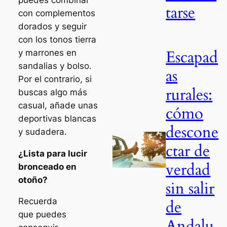
tarse
con complementos
dorados y seguir
con los tonos tierra
Escapad
y marrones en
sandalias y bolso.
as
Por el contrario, si
rurales:
buscas algo más
casual, añade unas
cómo
deportivas blancas
descone
y sudadera.
ctar de
¿Lista para lucir
verdad
bronceado en
otoño?
sin salir
Recuerda
de
que puedes
Andalu