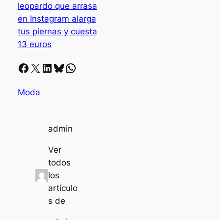
leopardo que arrasa
en Instagram alarga
tus piernas y cuesta
13 euros
Facebook
X
LinkedIn
Bluesky
Whatsapp
Moda
admin
Ver
todos
los
artículo
s de