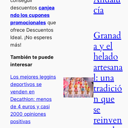
conseguir
cía
descuentos
canjea
ndo los cupones
promocionales
que
ofrece Descuentos
Granad
Ideal. ¡No esperes
a y el
más!
helado
También te puede
artesana
interesar
l: una
Los mejores leggins
deportivos se
tradició
venden en
n que
Decathlon: menos
se
de 4 euros y casi
2000 opiniones
reinven
positivas