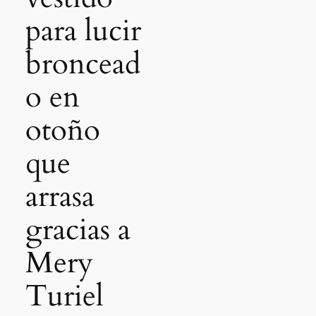
para lucir
broncead
o en
otoño
que
arrasa
gracias a
Mery
Turiel