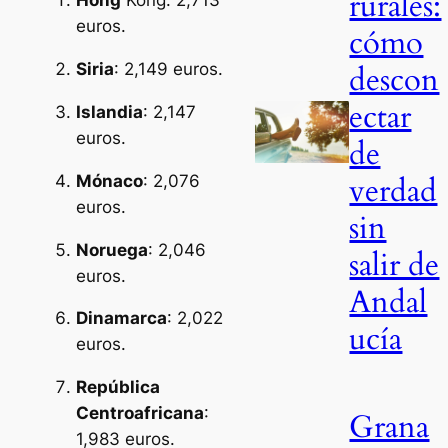
rurales:
Hong
Kong: 2,713
euros.
cómo
descon
Siria
: 2,149 euros.
ectar
Islandia
: 2,147
euros.
de
verdad
Mónaco
: 2,076
euros.
sin
Noruega
: 2,046
salir de
euros.
Andal
Dinamarca
: 2,022
ucía
euros.
República
Centroafricana
:
Grana
1,983 euros.