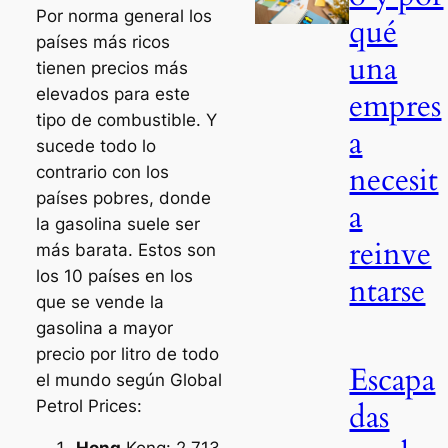
Por norma general los
qué
países más ricos
una
tienen precios más
elevados para este
empres
tipo de combustible. Y
a
sucede todo lo
necesit
contrario con los
países pobres, donde
a
la gasolina suele ser
reinve
más barata. Estos son
los 10 países en los
ntarse
que se vende la
gasolina a mayor
precio por litro de todo
Escapa
el mundo según Global
das
Petrol Prices: