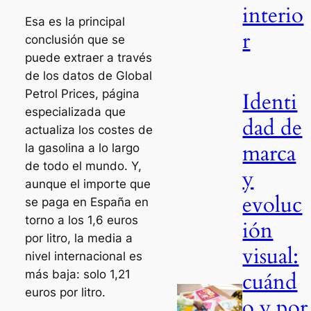
interio
Esa es la principal
r
conclusión que se
puede extraer a través
de los datos de Global
Petrol Prices, página
Identi
especializada que
dad de
actualiza los costes de
marca
la gasolina a lo largo
de todo el mundo. Y,
y
aunque el importe que
evoluc
se paga en España en
torno a los 1,6 euros
ión
por litro, la media a
visual:
nivel internacional es
más baja: solo 1,21
cuánd
euros por litro.
o y por