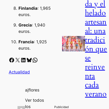
da y el
Finlandia
: 1,965
helado
euros.
artesan
Grecia
: 1,940
al: una
euros.
tradici
Francia
: 1,925
ón que
euros.
se
Facebook
X
LinkedIn
Bluesky
Whatsapp
reinve
Actualidad
nta
cada
ajflores
verano
Ver todos
los