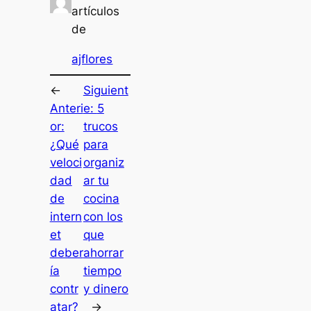
artículos
de
ajflores
←
Siguient
Anteri
e:
5
or:
trucos
¿Qué
para
veloci
organiz
dad
ar tu
de
cocina
intern
con los
et
que
deber
ahorrar
ía
tiempo
contr
y dinero
atar?
→