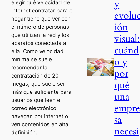
y
elegir qué velocidad de
internet contratar para el
evolu
hogar tiene que ver con
ión
el número de personas
que utilizan la red y los
visual:
aparatos conectada a
cuánd
ella. Como velocidad
o y
mínima se suele
recomendar la
por
contratación de 20
qué
megas, que suele ser
más que suficiente para
una
usuarios que leen el
empr
correo electrónico,
navegan por internet o
sa
ven contenidos en alta
necesi
definición.