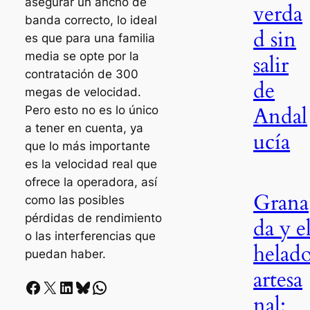
asegurar un ancho de
verda
banda correcto, lo ideal
d sin
es que para una familia
media se opte por la
salir
contratación de 300
de
megas de velocidad.
Andal
Pero esto no es lo único
a tener en cuenta, ya
ucía
que lo más importante
es la velocidad real que
ofrece la operadora, así
Grana
como las posibles
pérdidas de rendimiento
da y e
o las interferencias que
helad
puedan haber.
artesa
Facebook
X
LinkedIn
Bluesky
Whatsapp
nal: