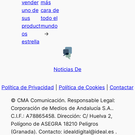
vender
más
uno de
cara de
sus
todo el
product
mundo
os
→
estrella
Noticias De
Política de Privacidad
|
Política de Cookies
|
Contactar
© CMA Comunicación. Responsable Legal:
Corporación de Medios de Andalucía S.A..
C.I.F.: A78865458. Dirección: C/ Huelva 2,
Polígono de ASEGRA 18210 Peligros
(Granada). Contacto: idealdigital@ideal.es .