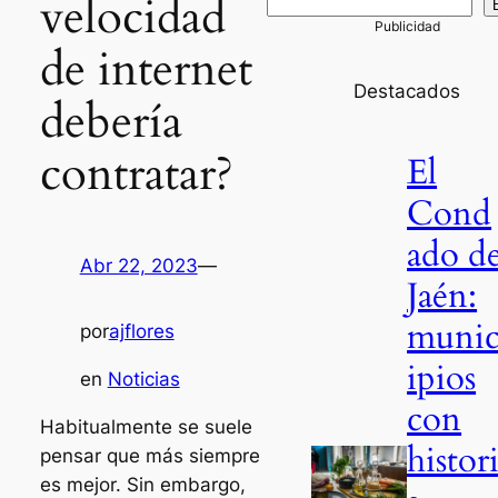
velocidad
de internet
Destacados
debería
contratar?
El
Cond
ado d
Abr 22, 2023
—
Jaén:
muni
por
ajflores
ipios
en
Noticias
con
Habitualmente se suele
histor
pensar que más siempre
es mejor. Sin embargo,