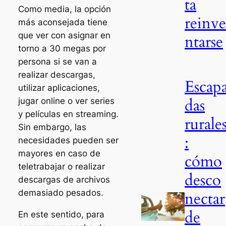
ta
Como media, la opción
reinv
más aconsejada tiene
que ver con asignar en
ntarse
torno a 30 megas por
persona si se van a
realizar descargas,
Escap
utilizar aplicaciones,
das
jugar online o ver series
y películas en streaming.
rurale
Sin embargo, las
:
necesidades pueden ser
mayores en caso de
cómo
teletrabajar o realizar
desco
descargas de archivos
demasiado pesados.
nectar
de
En este sentido, para