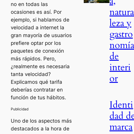
a,
no en todas las
natur
ocasiones es así. Por
ejemplo, si hablamos de
leza y
velocidad a internet la
gastro
gran mayoría de usuarios
nomí
prefiere optar por los
paquetes de conexión
de
más rápidos. Pero,
interi
¿realmente es necesaria
tanta velocidad?
or
Explicamos qué tarifa
deberías contratar en
función de tus hábitos.
Identi
dad d
Uno de los aspectos más
marca
destacados a la hora de