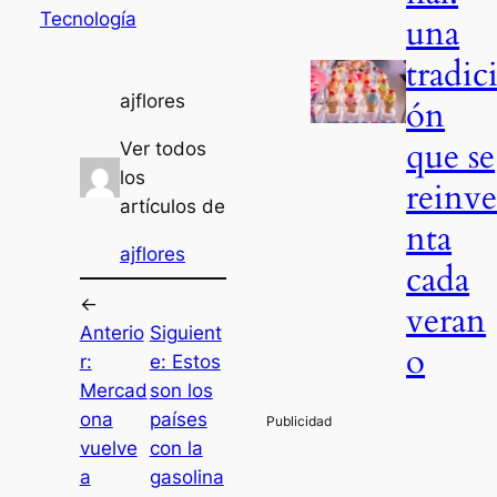
Tecnología
una
tradic
ajflores
ón
que se
Ver todos
los
reinv
artículos de
nta
ajflores
cada
←
veran
Anterio
Siguient
o
r:
e:
Estos
Mercad
son los
ona
países
vuelve
con la
a
gasolina