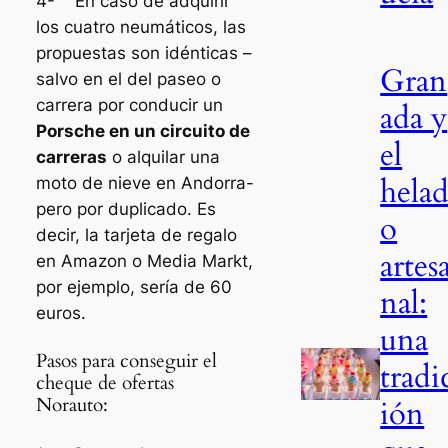
4- En caso de adquirir
los cuatro neumáticos, las
propuestas son idénticas –
Gran
salvo en el del paseo o
carrera por conducir un
ada y
Porsche en un circuito de
el
carreras
o alquilar una
hela
moto de nieve en Andorra-
pero por duplicado. Es
o
decir, la tarjeta de regalo
artes
en Amazon o Media Markt,
por ejemplo, sería de 60
nal:
euros.
una
Pasos para conseguir el
tradi
cheque de ofertas
Norauto:
ión