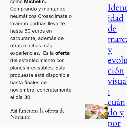
como
Michelín.
Iden
Comprando y montando
idad
neumáticos Crossclimate o
Invierno podrías llevarte
de
hasta 60 euros en
marc
carburante, además de
otras muchas más
y
experiencias. Es la
oferta
evol
del establecimiento con
ción
planes irresistibles. Esta
propuesta está disponible
visua
hasta finales de
:
noviembre, concretamente
el día 30.
cuán
do y
Así funciona la oferta de
Norauto:
por