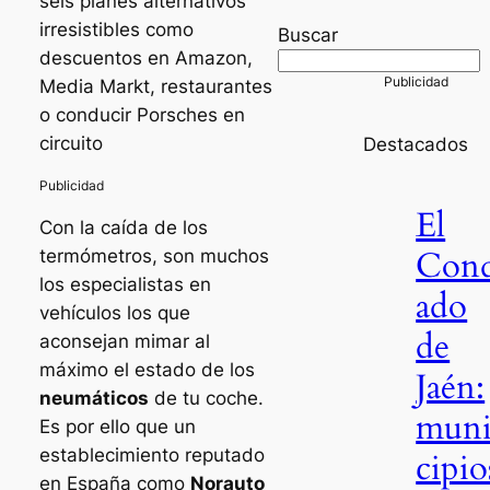
seis planes alternativos
irresistibles como
Buscar
descuentos en Amazon,
Media Markt, restaurantes
o conducir Porsches en
circuito
Destacados
El
Con la caída de los
Con
termómetros, son muchos
los especialistas en
ado
vehículos los que
de
aconsejan mimar al
máximo el estado de los
Jaén:
neumáticos
de tu coche.
mun
Es por ello que un
establecimiento reputado
cipio
en España como
Norauto