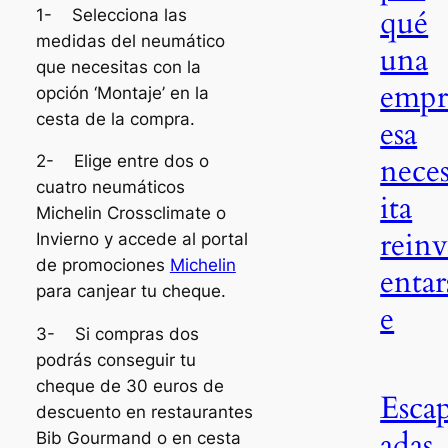
qué
1- Selecciona las
medidas del neumático
una
que necesitas con la
emp
opción ‘Montaje’ en la
cesta de la compra.
esa
nece
2- Elige entre dos o
cuatro neumáticos
ita
Michelin Crossclimate o
rein
Invierno y accede al portal
de promociones
Michelin
entar
para canjear tu cheque.
e
3- Si compras dos
podrás conseguir tu
cheque de 30 euros de
Esca
descuento en restaurantes
adas
Bib Gourmand o en cesta