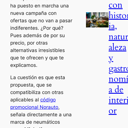
con
ha puesto en marcha una
histo
nueva campaña con
ofertas que no van a pasar
ia,
indiferentes. ¿Por qué?
natu
Pues además de por su
precio, por otras
aleza
alternativas irresistibles
y
que te ofrecen y que te
gastr
explicamos.
nom
La cuestión es que esta
propuesta, que se
a de
compatibiliza con otras
inter
aplicables al
código
promocional Norauto
,
or
señala directamente a una
marca de neumáticos