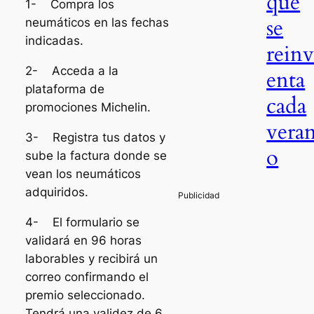
que
1- Compra los
se
neumáticos en las fechas
indicadas.
rein
2- Acceda a la
enta
plataforma de
cada
promociones Michelin.
vera
3- Registra tus datos y
o
sube la factura donde se
vean los neumáticos
adquiridos.
4- El formulario se
validará en 96 horas
laborables y recibirá un
correo confirmando el
premio seleccionado.
Tendrá una validez de 6