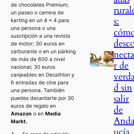
de chocolates Premium;
rural
un paseo o carrera de
s:
karting en un 4 x 4 para
una persona o una
cóm
suscripción a una revista
desc
de motor; 30 euros en
nect
carburante o en un párking
de más de 600 a nivel
r de
nacional; 30 euros
verd
canjeables en Decathlon y
6 entradas de cine para
d sin
una persona. También
salir
puedes decantarte por 30
euros de regalo en
de
Amazon
o en
Media
Anda
Markt.
ucía