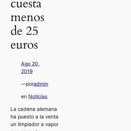
cuesta
menos
de 25
euros
Ago 20,
2019
—
por
admin
en
Noticias
La cadena alemana
ha puesto a la venta
un limpiador a vapor