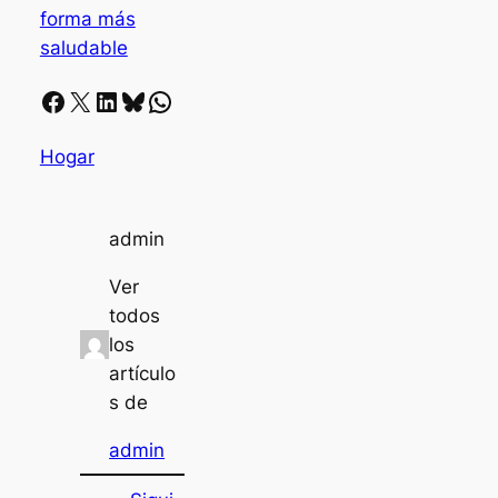
forma más
saludable
Facebook
X
LinkedIn
Bluesky
Whatsapp
Hogar
admin
Ver
todos
los
artículo
s de
admin