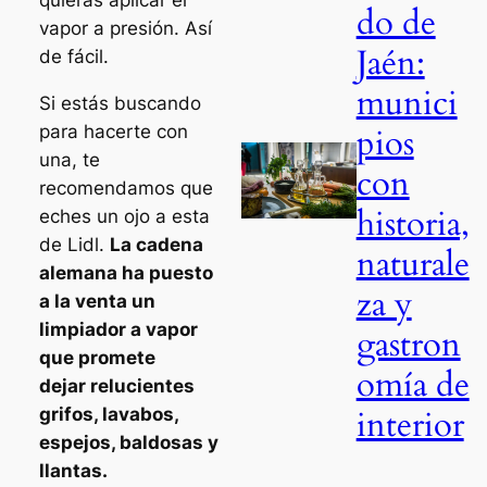
quieras aplicar el
do de
vapor a presión. Así
Jaén:
de fácil.
munici
Si estás buscando
para hacerte con
pios
una, te
con
recomendamos que
historia,
eches un ojo a esta
de Lidl.
La cadena
naturale
alemana ha puesto
za y
a la venta un
limpiador a vapor
gastron
que promete
omía de
dejar relucientes
interior
grifos, lavabos,
espejos, baldosas y
llantas.