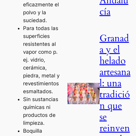
Andalu
eficazmente el
cía
polvo y la
suciedad.
Para todas las
Granad
superficies
resistentes al
a y el
vapor como p.
helado
ej. vidrio,
cerámica,
artesana
piedra, metal y
l: una
revestimientos
tradició
esmaltados.
Sin sustancias
n que
químicas ni
se
productos de
limpieza.
reinven
Boquilla