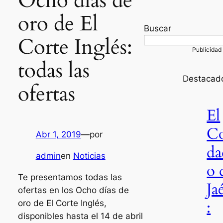
Ocho días de
oro de El
Buscar
Corte Inglés:
todas las
Destacad
ofertas
El
C
Abr 1, 2019
—
por
da
admin
en
Noticias
o 
Te presentamos todas las
Ja
ofertas en los Ocho días de
:
oro de El Corte Inglés,
disponibles hasta el 14 de abril