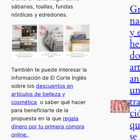
Gr
sábanas, toallas, fundas
nórdicas y edredones.
na
y 
he
d
ar
También te puede interesar la
an
información de El Corte Inglés
sobre los
descuentos en
un
artículos de belleza y
tr
cosmética
o saber qué hacer
ci
para beneficiarte de la
propuesta en la que
regala
qu
dinero por tu primera compra
se
online.