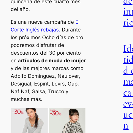
de
quincena de este cuarto mes
in
del año.
ri
Es una nueva campaña de
El
Corte Inglés rebajas.
Durante
los próximos Ocho días de oro
podremos disfrutar de
Id
descuentos del 30 por ciento
ti
en
artículos de moda de mujer
d 
y de las mejores marcas como
Adolfo Domínguez, Naulover,
m
Desigual, Espirit, Levi’s, Gap,
ca
Naf Naf, Salsa, Trucco y
muchas más.
ev
uc
n