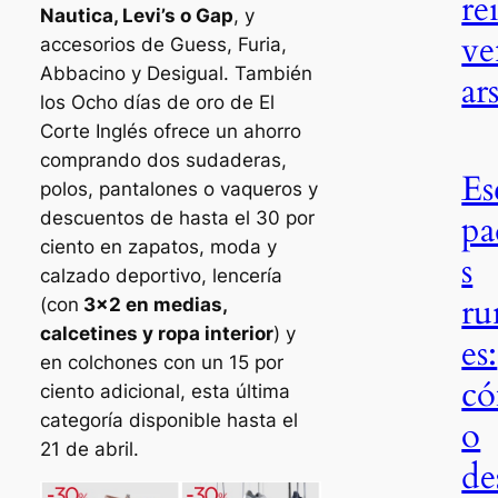
re
Nautica, Levi’s o Gap
, y
ve
accesorios de Guess, Furia,
Abbacino y Desigual. También
ar
los Ocho días de oro de El
Corte Inglés ofrece un ahorro
comprando dos sudaderas,
Es
polos, pantalones o vaqueros y
descuentos de hasta el 30 por
pa
ciento en zapatos, moda y
s
calzado deportivo, lencería
ru
(con
3×2 en medias,
calcetines y ropa interior
) y
es:
en colchones con un 15 por
c
ciento adicional, esta última
categoría disponible hasta el
o
21 de abril.
de