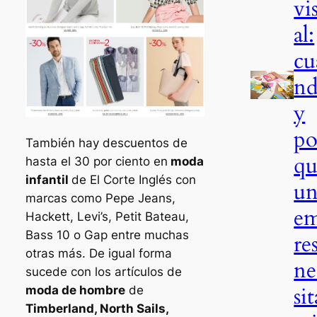
vi
al:
cu
n
y
po
También hay descuentos de
qu
hasta el 30 por ciento en
moda
infantil
de El Corte Inglés con
un
marcas como Pepe Jeans,
e
Hackett, Levi’s, Petit Bateau,
Bass 10 o Gap entre muchas
re
otras más. De igual forma
ne
sucede con los artículos de
sit
moda de hombre
de
Timberland, North Sails,