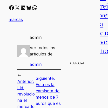
re
Facebook
X
LinkedIn
Bluesky
Whatsapp
ve
marcas
a
ca
admin
ve
Ver todos los
n
artículos de
admin
←
Siguiente:
Anterior:
Esta es la
Lidl
camiseta de
revolucio
menos de 7
na el
euros que es
mercado