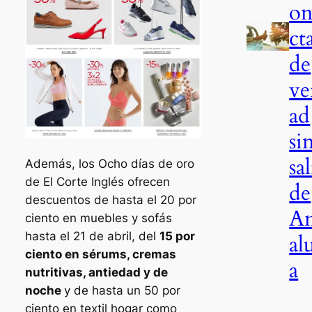
on
ct
de
ve
ad
si
sal
Además, los Ocho días de oro
de El Corte Inglés ofrecen
de
descuentos de hasta el 20 por
A
ciento en muebles y sofás
hasta el 21 de abril, del
15 por
al
ciento en sérums, cremas
a
nutritivas, antiedad y de
noche
y de hasta un 50 por
ciento en textil hogar como