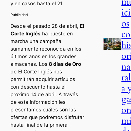
m
y en casos hasta el 21
ic
os
Desde el pasado 28 de abril,
El
co
Corte Inglés
ha puesto en
marcha una campaña
hi
sumamente reconocida en los
or
últimos años en los grandes
na
almacenes. Los
8 días de Oro
de El Corte Inglés nos
ra
permitirán adquirir artículos
a 
con descuento hasta el
próximo 14 de abril. A través
ga
de esta información les
o
presentamos cuáles son las
ofertas que podremos disfrutar
mí
hasta final de la primera