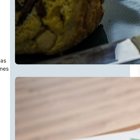
nas
unes