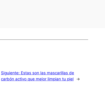
Siguiente:
Estas son las mascarillas de
carbón activo que mejor limpian tu piel
→