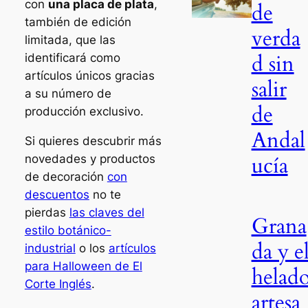
con
una placa de plata
,
de
también de edición
verda
limitada, que las
d sin
identificará como
artículos únicos gracias
salir
a su número de
de
producción exclusivo.
Andal
Si quieres descubrir más
ucía
novedades y productos
de decoración
con
descuentos
no te
pierdas
las claves del
Grana
estilo botánico-
da y e
industrial
o los
artículos
para Halloween de El
helad
Corte Inglés
.
artesa