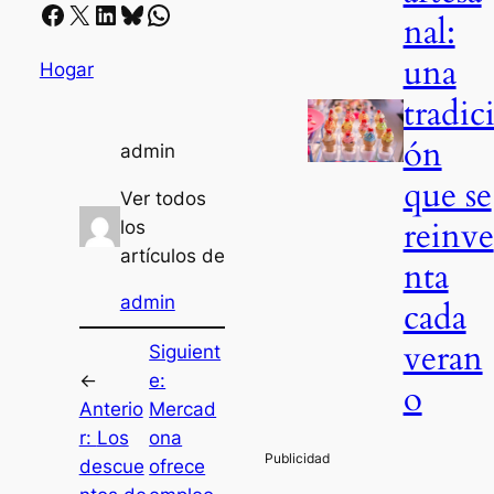
Facebook
X
LinkedIn
Bluesky
Whatsapp
nal:
una
Hogar
tradic
ón
admin
que se
Ver todos
reinve
los
artículos de
nta
admin
cada
veran
Siguient
←
e:
o
Anterio
Mercad
r:
Los
ona
descue
ofrece