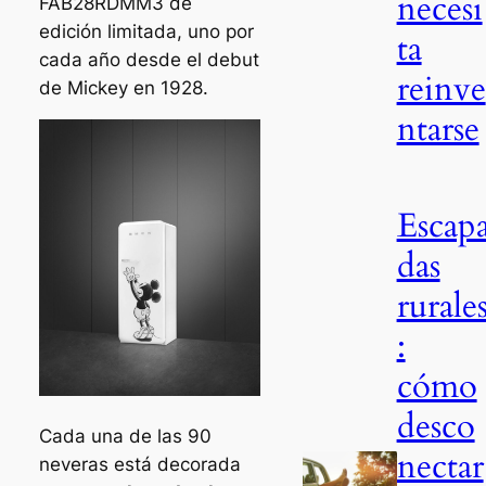
necesi
FAB28RDMM3 de
edición limitada, uno por
ta
cada año desde el debut
reinve
de Mickey en 1928.
ntarse
Escap
das
rurale
:
cómo
desco
Cada una de las 90
nectar
neveras está decorada