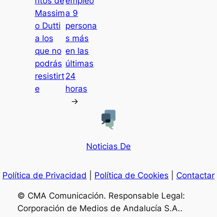
ntos de
empleo
Massim
a 9
o Dutti
persona
a los
s más
que no
en las
podrás
últimas
resistirt
24
e
horas
→
Noticias De
Política de Privacidad
|
Política de Cookies
|
Contactar
© CMA Comunicación. Responsable Legal:
Corporación de Medios de Andalucía S.A..