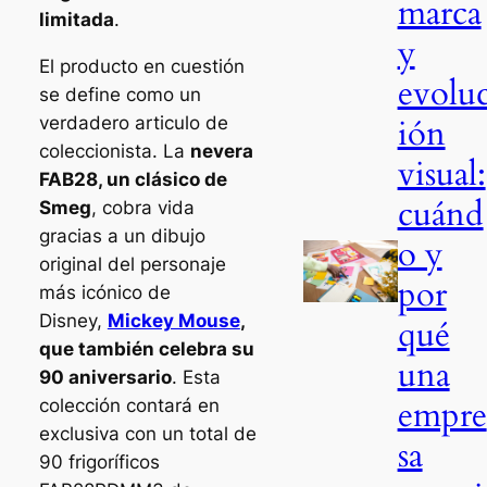
marca
limitada
.
y
El producto en cuestión
evolu
se define como un
ión
verdadero articulo de
coleccionista. La
nevera
visual:
FAB28, un clásico de
cuánd
Smeg
, cobra vida
gracias a un dibujo
o y
original del personaje
por
más icónico de
Disney,
Mickey Mouse
,
qué
que también celebra su
una
90 aniversario
. Esta
empre
colección contará en
exclusiva con un total de
sa
90 frigoríficos