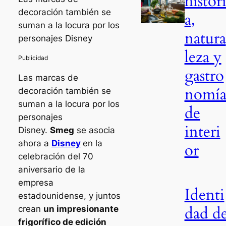
histor
decoración también se
a,
suman a la locura por los
natura
personajes Disney
leza y
gastro
Las marcas de
nomí
decoración también se
suman a la locura por los
de
personajes
interi
Disney.
Smeg
se asocia
ahora a
Disney
en la
or
celebración del 70
aniversario de la
empresa
Identi
estadounidense, y juntos
dad d
crean
un impresionante
frigorífico de edición