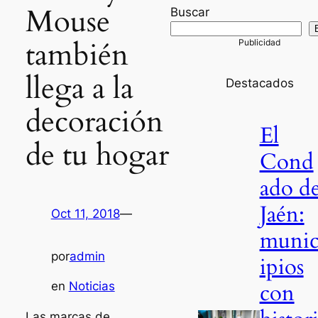
Mouse
Buscar
también
llega a la
Destacados
decoración
El
de tu hogar
Cond
ado d
Jaén:
Oct 11, 2018
—
muni
por
admin
ipios
con
en
Noticias
Las marcas de