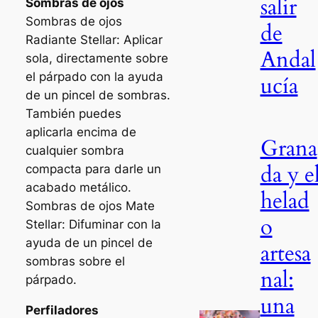
salir
Sombras de ojos
Sombras de ojos
de
Radiante Stellar: Aplicar
Andal
sola, directamente sobre
el párpado con la ayuda
ucía
de un pincel de sombras.
También puedes
aplicarla encima de
Grana
cualquier sombra
da y e
compacta para darle un
acabado metálico.
helad
Sombras de ojos Mate
o
Stellar: Difuminar con la
ayuda de un pincel de
artesa
sombras sobre el
nal:
párpado.
una
Perfiladores