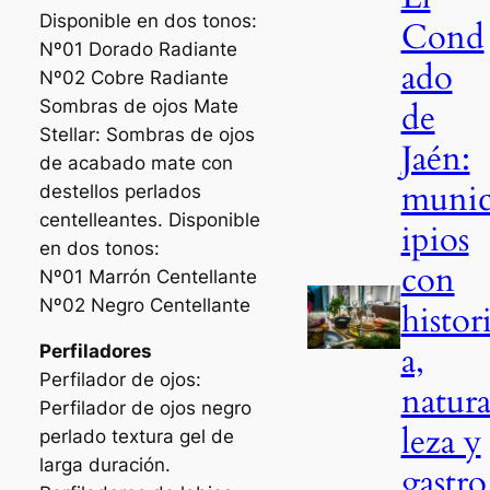
Disponible en dos tonos:
Cond
Nº01 Dorado Radiante
ado
Nº02 Cobre Radiante
Sombras de ojos Mate
de
Stellar: Sombras de ojos
Jaén:
de acabado mate con
muni
destellos perlados
centelleantes. Disponible
ipios
en dos tonos:
con
Nº01 Marrón Centellante
Nº02 Negro Centellante
histor
a,
Perfiladores
Perfilador de ojos:
natur
Perfilador de ojos negro
leza y
perlado textura gel de
larga duración.
gastro