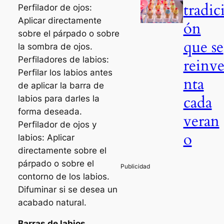
tradic
Perfilador de ojos:
Aplicar directamente
ón
sobre el párpado o sobre
que se
la sombra de ojos.
Perfiladores de labios:
reinv
Perfilar los labios antes
nta
de aplicar la barra de
cada
labios para darles la
forma deseada.
veran
Perfilador de ojos y
o
labios: Aplicar
directamente sobre el
párpado o sobre el
contorno de los labios.
Difuminar si se desea un
acabado natural.
Barras de labios