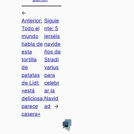
←
Anterior:
Siguie
Todo el
nte:
5
mundo
jerséis
habla de
navide
esta
ños de
tortilla
Stradi
de
varius
patatas
para
de Lidl:
celebr
«está
ar la
deliciosa,
Navid
parece
ad
→
casera»