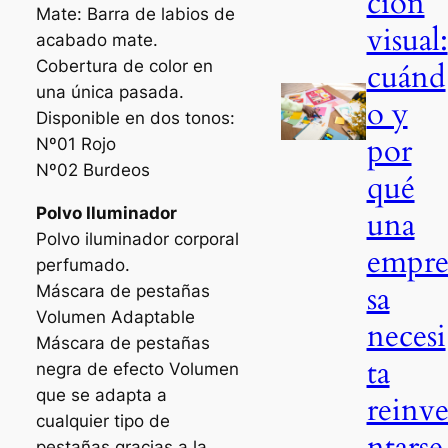
ción
Mate: Barra de labios de
visual:
acabado mate.
Cobertura de color en
cuánd
una única pasada.
o y
Disponible en dos tonos:
por
Nº01 Rojo
Nº02 Burdeos
qué
Polvo Iluminador
una
Polvo iluminador corporal
empr
perfumado.
sa
Máscara de pestañas
Volumen Adaptable
necesi
Máscara de pestañas
ta
negra de efecto Volumen
que se adapta a
reinv
cualquier tipo de
ntarse
pestañas gracias a la