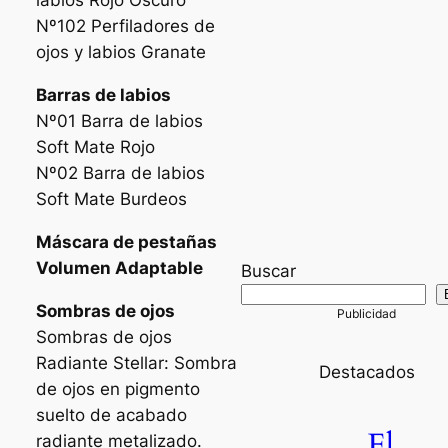
labios Rojo Oscuro
Nº102 Perfiladores de
ojos y labios Granate
Barras de labios
Nº01 Barra de labios
Soft Mate Rojo
Nº02 Barra de labios
Soft Mate Burdeos
Máscara de pestañas
Volumen Adaptable
Buscar
Sombras de ojos
Sombras de ojos
Radiante Stellar: Sombra
Destacados
de ojos en pigmento
suelto de acabado
El
radiante metalizado.