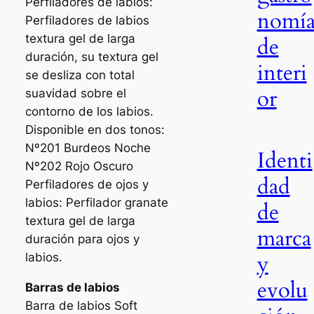
Perfiladores de labios:
nomí
Perfiladores de labios
textura gel de larga
de
duración, su textura gel
interi
se desliza con total
or
suavidad sobre el
contorno de los labios.
Disponible en dos tonos:
Nº201 Burdeos Noche
Identi
Nº202 Rojo Oscuro
dad
Perfiladores de ojos y
labios: Perfilador granate
de
textura gel de larga
marca
duración para ojos y
y
labios.
evolu
Barras de labios
Barra de labios Soft