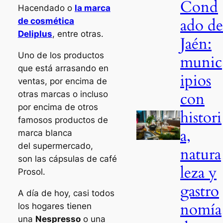
Cond
Hacendado o
la marca
ado de
de cosmética
Deliplus
, entre otras.
Jaén:
Uno de los productos
munic
que está arrasando en
ipios
ventas, por encima de
con
otras marcas o incluso
por encima de otros
histori
famosos productos de
a,
marca blanca
del supermercado,
natura
son las cápsulas de café
leza y
Prosol.
gastro
A día de hoy, casi todos
nomía
los hogares tienen
una
Nespresso
o una