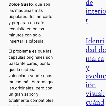
de
Dolce Gusto
, que son
interi
las máquinas más
populares del mercado
r
y preparan un café
exquisito en pocos
minutos con solo
Identi
insertar la cápsula.
dad de
El problema es que las
marca
cápsulas originales son
bastante caras, por lo
y
que la cadena
evoluc
valenciana vende unas
mucho más baratas que
ión
las originales, pero con
visual:
un gran sabor y
cuánd
totalmente compatibles