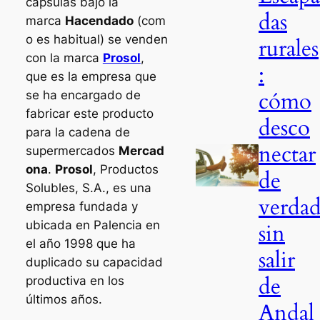
cápsulas bajo la
das
marca
Hacendado
(com
o es habitual) se venden
rurales
con la marca
Prosol
,
:
que es la empresa que
cómo
se ha encargado de
fabricar este producto
desco
para la cadena de
nectar
supermercados
Mercad
ona
.
Prosol
, Productos
de
Solubles, S.A., es una
verda
empresa fundada y
ubicada en Palencia en
sin
el año 1998 que ha
salir
duplicado su capacidad
de
productiva en los
últimos años.
Andal