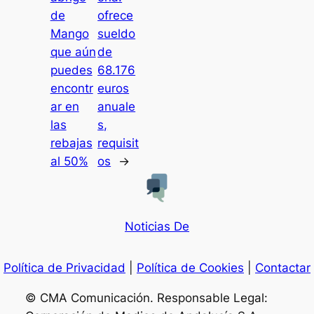
de
ofrece
Mango
sueldo
que aún
de
puedes
68.176
encontr
euros
ar en
anuale
las
s,
rebajas
requisit
al 50%
os
→
Noticias De
Política de Privacidad
|
Política de Cookies
|
Contactar
© CMA Comunicación. Responsable Legal: