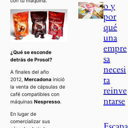
con tu máquina.
o y
por
qué
una
empre
¿Qué se esconde
sa
detrás de Prosol?
necesi
A finales del año
ta
2012,
Mercadona
inició
la venta de cápsulas de
reinve
café compatibles con
ntarse
máquinas
Nespresso
.
En lugar de
comercializar sus
Escapa