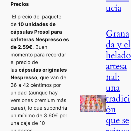
Precios
ucía
El precio del paquete
de
10 unidades de
Grana
cápsulas Prosol para
cafeteras Nespresso es
da y el
de 2.59€
. Buen
helado
momento para recordar
el precio de
artesa
las
cápsulas originales
nal:
Nespresso
, que van de
una
36 a 42 céntimos por
unidad (aunque hay
tradici
versiones premium más
ón
caras), lo que supondría
un mínimo de 3.60€ por
que se
una caja de 10
unidades.