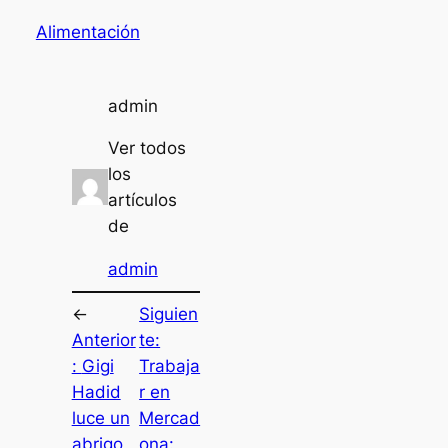
Alimentación
admin
Ver todos
los
artículos
de
admin
←
Siguien
Anterior
te:
:
Gigi
Trabaja
Hadid
r en
luce un
Mercad
abrigo
ona: