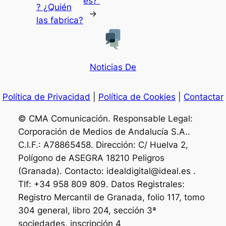
es?
? ¿Quién
→
las fabrica?
Noticias De
Política de Privacidad
|
Política de Cookies
|
Contactar
© CMA Comunicación. Responsable Legal:
Corporación de Medios de Andalucía S.A..
C.I.F.: A78865458. Dirección: C/ Huelva 2,
Polígono de ASEGRA 18210 Peligros
(Granada). Contacto: idealdigital@ideal.es .
Tlf: +34 958 809 809. Datos Registrales:
Registro Mercantil de Granada, folio 117, tomo
304 general, libro 204, sección 3ª
sociedades, inscripción 4