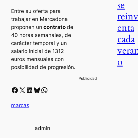
se
Entre su oferta para
rein
trabajar en Mercadona
enta
proponen un
contrato
de
40 horas semanales, de
cada
carácter temporal y un
vera
salario inicial de 1312
o
euros mensuales con
posibilidad de progresión.
Facebook
X
LinkedIn
Bluesky
Whatsapp
marcas
admin