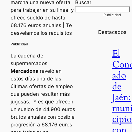
marcha una nueva oferta
Buscar
para trabajar en su lineal y
ofrece sueldo de hasta
68.176 euros anuales | Te
Destacados
desvelamos los requisitos
El
La cadena de
Con
supermercados
Mercadona
reveló en
ado
estos días una de las
de
últimas ofertas de empleo
que pueden resultar más
Jaén:
jugosas. Y es que ofrecen
mun
un sueldo de 44.900 euros
cipio
brutos anuales con posible
progresión a 68.176 euros
con