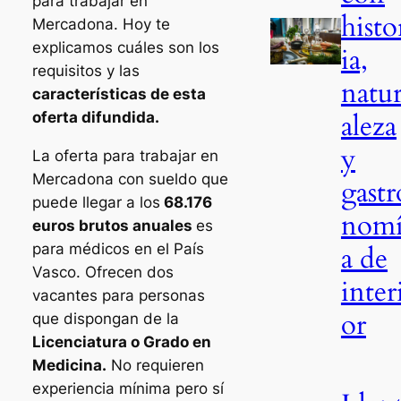
para trabajar en
histo
Mercadona. Hoy te
explicamos cuáles son los
ia,
requisitos y las
natu
características de esta
aleza
oferta difundida.
y
La oferta para trabajar en
Mercadona con sueldo que
gastr
puede llegar a los
68.176
nom
euros brutos anuales
es
para médicos en el País
a de
Vasco. Ofrecen dos
inter
vacantes para personas
or
que dispongan de la
Licenciatura o Grado en
Medicina.
No requieren
experiencia mínima pero sí