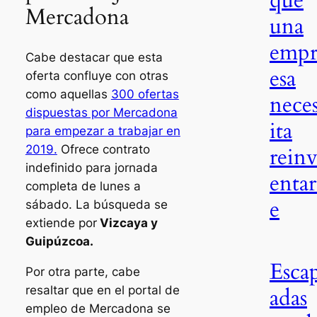
Mercadona
una
emp
Cabe destacar que esta
esa
oferta confluye con otras
como aquellas
300 ofertas
nece
dispuestas por Mercadona
ita
para empezar a trabajar en
rein
2019.
Ofrece contrato
indefinido para jornada
entar
completa de lunes a
e
sábado. La búsqueda se
extiende por
Vizcaya y
Guipúzcoa.
Esca
Por otra parte, cabe
resaltar que en el portal de
adas
empleo de Mercadona se