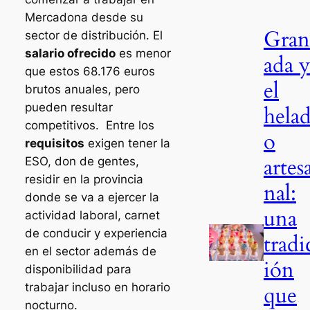
Mercadona desde su
Gran
sector de distribución. El
salario ofrecido
es menor
ada y
que estos 68.176 euros
el
brutos anuales, pero
pueden resultar
hela
competitivos. Entre los
o
requisitos
exigen tener la
artes
ESO, don de gentes,
residir en la provincia
nal:
donde se va a ejercer la
una
actividad laboral, carnet
de conducir y experiencia
tradi
en el sector además de
ión
disponibilidad para
trabajar incluso en horario
que
nocturno.