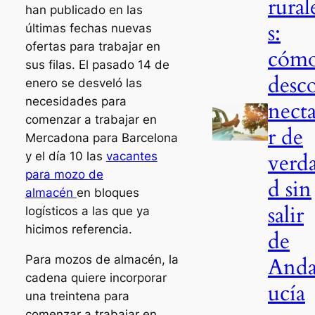
rural
han publicado en las
s:
últimas fechas nuevas
ofertas para trabajar en
cóm
sus filas. El pasado 14 de
desc
enero se desveló las
necesidades para
nect
comenzar a trabajar en
r de
Mercadona para Barcelona
verd
y el día 10 las
vacantes
para mozo de
d sin
almacén
en bloques
salir
logísticos a las que ya
hicimos referencia.
de
Para mozos de almacén, la
Anda
cadena quiere incorporar
ucía
una treintena para
comenzar a trabajar en